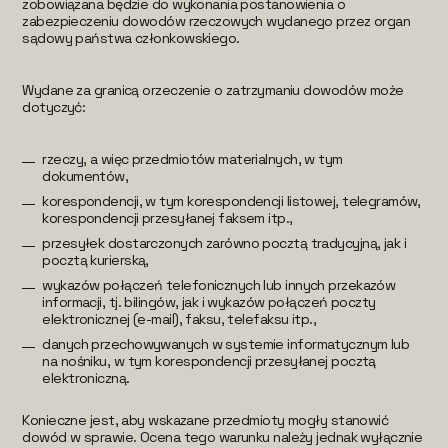
zobowiązana będzie do wykonania postanowienia o
zabezpieczeniu dowodów rzeczowych wydanego przez organ
sądowy państwa członkowskiego.
Wydane za granicą orzeczenie o zatrzymaniu dowodów może
dotyczyć:
rzeczy, a więc przedmiotów materialnych, w tym
dokumentów,
korespondencji, w tym korespondencji listowej, telegramów,
korespondencji przesyłanej faksem itp.,
przesyłek dostarczonych zarówno pocztą tradycyjną, jak i
pocztą kurierską,
wykazów połączeń telefonicznych lub innych przekazów
informacji, tj. bilingów, jak i wykazów połączeń poczty
elektronicznej (e-mail), faksu, telefaksu itp.,
danych przechowywanych w systemie informatycznym lub
na nośniku, w tym korespondencji przesyłanej pocztą
elektroniczną.
Konieczne jest, aby wskazane przedmioty mogły stanowić
dowód w sprawie. Ocena tego warunku należy jednak wyłącznie