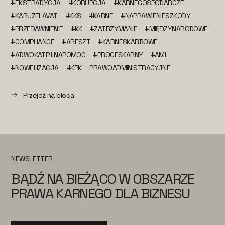
#EKSTRADYCJA
#KORUPCJA
#KARNEGOSPODARCZE
#KARUZELAVAT
#KKS
#KARNE
#NAPRAWIENIESZKODY
#PRZEDAWNIENIE
#KK
#ZATRZYMANIE
#MIĘDZYNARODOWE
#COMPLIANCE
#ARESZT
#KARNESKARBOWE
#ADWOKATPILNAPOMOC
#PROCESKARNY
#AML
#NOWELIZACJA
#KPK
PRAWOADMINISTRACYJNE
Przejdź na bloga
NEWSLETTER
BĄDŹ NA BIEŻĄCO W OBSZARZE
PRAWA KARNEGO DLA BIZNESU