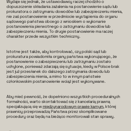
Wydaje się jednak, że ustawodawcy raczej chodziło o
dopuszczenie składania zażalenia na postanowienie sądu lub
prokuratora o zatrzymaniu dowodów lub zabezpieczeniu mienia,
nie zaś postanowienie w przedmiocie wystąpienia do organu
sądowego państwa obcego z wnioskiem o wykonanie
postanowienia pierwotnego o zatrzymaniu dowodów lub
zabezpieczeniu mienia. To drugie postanowienie ma raczej
charakter przede wszystkim techniczny.
Istotne jest także, aby kontrolować, czy polski sąd lub
prokuratura powiadomiła organy państwa wykonującego, że
postanowienie o zabezpieczeniu lub zatrzymaniu zostało
uchylone, ponieważ zdarzają się sytuacje, kiedy w Polsce brak
jest już przesłanek do dalszego zatrzymania dowodu lub
zabezpieczenia mienia, a mimo to w innym państwie
członkowskim postanowienie wciąż jest wykonywane.
Aby mieć pewność, że dopełniono wszystkich proceduralnych
formalności, warto skontaktować się z kancelarią prawną
specjalizującą się w
międzynarodowym prawie karnym
, której
prawnicy przeprowadzą Państwa przez skomplikowane
procedury oraz będą na bieżąco monitorowali stan sprawy.