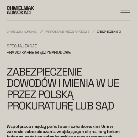
CHMIELNIAK ADWOKACI
PRAWO KARNE MIĘDZYNARODOWE
ZABEZPIECZENIE DOWODÓW I M
SPECJALIZACJE
PRAWO KARNE MIĘDZYNARODOWE
ZABEZPIECZENIE
DOWODÓW I MIENIA W UE
PRZEZ POLSKĄ
PROKURATURĘ LUB SĄD
Współpraca między państwami członkowskimi Unii w
zakresie zabezpieczania znajdujących się na terytorium
jednego państwa członkowskiego rzeczy mogących