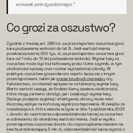
wniosek pokrzywdzonego."
Co grozi za oszustwo?
Zgodnie z treścią art. 286 k.k. za przestępstwo oszustwa grozi
kara pozbawienia wolności do lat 8. Jeśli wartość mienia
przekracza kwotę 200 tys. zł, za przestępstwo oszustwa grozi
kara od 1 roku do 10 lat pozbawienia wolności. Wymiar kary za
oszustwo może być kształtowany przez różne czynniki, w tym
okoliczności sprawy oraz rozmiar wyrządzonej szkody. W
praktyce oszustwa gospodarcze często łączą się z innymi
przestępstwami, takimi jak
pranie brudnych pieniędzy
czy
fałszerstwo, co również wpływa na ostateczny wymiar kary.
Warto zwrócić uwagę, że Kodeks Karny zawiera okoliczności,
które mogą zarówno obniżyć, jak i zwiększyć wymiar kary.
Dlatego podjęcie szybkiej i efektywnej obrony może mieć
kluczowy wpływ na końcowy wynik postępowania. W związku ze
nowelizacja k.k. która weszła w życie w dniu 1 października 2023
r. doszło do zaostrzenia odpowiedzialności karnej za oszustwo
w odniesieniu do określonej wartości mienia. Jeśli w wyniku
przestępstwa oszustwa doszło do rozporządzenia mieniem na
kwotę przekraczającą 5 mln zł, odpowiedzialność karna wynosi o