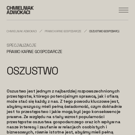
CHMIELNIAK ADWOKACI
PRAWO KARNE GOSPODARCZE
OSZUSTWO GOSPODARCZE
SPECJALIZACJE
PRAWO KARNE GOSPODARCZE
OSZUSTWO
Oszustwo jest jednym z najbardziej rozpowszechnionych
przestępstw, którego potencjalnym sprawcą, jak i ofiarą
może stać się każdy z nas. Z tego powodu kluczowe jest,
abyśmy wszyscy mieli pełną świadomość, czym dokładnie
jest to przestępstwo i jakie mogą być jego konsekwencje
prawne. Ze względu na stały wzrost popularności
przestępstw oszustwa gospodarczego oraz ich wpływ na
nasze interesy i zaufanie w relacjach osobistych i
biznesowych, równie istotne jest, abyśmy mieli pełną