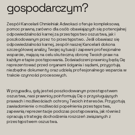
gospodarczym?
Zespół Kancelarii Chmielniak Adwokaci oferuje kompleksową
pomoc prawną zarówno dla osób obawiających się potencjalnej
odpowiedzialności karnej za przestępstwo oszustwa, jak i
poszkodowanym przez to przestępstwo. Jeśli obawiasz się
odpowiedzialności karnej, zespół naszej Kancelarii dokona
szczegółowej analizy Twojej sytuacji i zapewni profesjonalne
wsparcie, mającą na celu skuteczną obronę Twoich praw na
każdym etapie postępowania. Doświadczeni prawnicy będą Cię
reprezentować przed organami ścigania i sądami, przygotują
niezbędne dokumenty oraz udzielą profesjonalnego wsparcia w
trakcie czynności procesowych.
W przypadku, gdy jesteś poszkodowanym przestępstwem
oszustwa, nasi prawnicy poinformują Cię o przysługujących
prawach i możliwościach ochrony Twoich interesów. Przygotują
zawiadomienie o możliwości popełnienia przestępstwa,
zapewnią reprezentacje podczas postępowania, jak również
opracują strategię dochodzenia roszczeń związanych z
przestępstwem oszustwa.