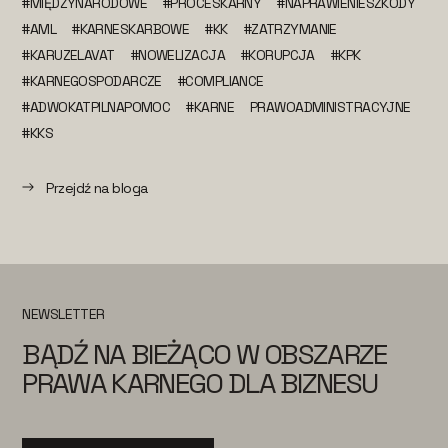
#MIĘDZYNARODOWE
#PROCESKARNY
#NAPRAWIENIESZKODY
#AML
#KARNESKARBOWE
#KK
#ZATRZYMANIE
#KARUZELAVAT
#NOWELIZACJA
#KORUPCJA
#KPK
#KARNEGOSPODARCZE
#COMPLIANCE
#ADWOKATPILNAPOMOC
#KARNE
PRAWOADMINISTRACYJNE
#KKS
Przejdź na bloga
NEWSLETTER
BĄDŹ NA BIEŻĄCO W OBSZARZE
PRAWA KARNEGO DLA BIZNESU