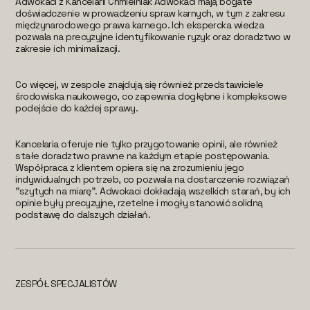
Adwokaci z Kancelarii Chmielniak Adwokaci mają bogate
doświadczenie w prowadzeniu spraw karnych, w tym z zakresu
międzynarodowego prawa karnego. Ich ekspercka wiedza
pozwala na precyzyjne identyfikowanie ryzyk oraz doradztwo w
zakresie ich minimalizacji.
Co więcej, w zespole znajdują się również przedstawiciele
środowiska naukowego, co zapewnia dogłębne i kompleksowe
podejście do każdej sprawy.
Kancelaria oferuje nie tylko przygotowanie opinii, ale również
stałe doradztwo prawne na każdym etapie postępowania.
Współpraca z klientem opiera się na zrozumieniu jego
indywidualnych potrzeb, co pozwala na dostarczenie rozwiązań
"szytych na miarę". Adwokaci dokładają wszelkich starań, by ich
opinie były precyzyjne, rzetelne i mogły stanowić solidną
podstawę do dalszych działań.
ZESPÓŁ SPECJALISTÓW