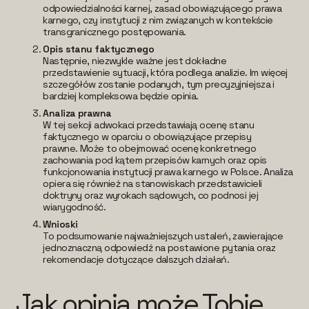
odpowiedzialności karnej, zasad obowiązującego prawa
karnego, czy instytucji z nim związanych w kontekście
transgranicznego postępowania.
Opis stanu faktycznego
Następnie, niezwykle ważne jest dokładne
przedstawienie sytuacji, która podlega analizie. Im więcej
szczegółów zostanie podanych, tym precyzyjniejsza i
bardziej kompleksowa będzie opinia.
Analiza prawna
W tej sekcji adwokaci przedstawiają ocenę stanu
faktycznego w oparciu o obowiązujące przepisy
prawne. Może to obejmować ocenę konkretnego
zachowania pod kątem przepisów karnych oraz opis
funkcjonowania instytucji prawa karnego w Polsce. Analiza
opiera się również na stanowiskach przedstawicieli
doktryny oraz wyrokach sądowych, co podnosi jej
wiarygodność.
Wnioski
To podsumowanie najważniejszych ustaleń, zawierające
jednoznaczną odpowiedź na postawione pytania oraz
rekomendacje dotyczące dalszych działań.
Jak opinia może Tobie