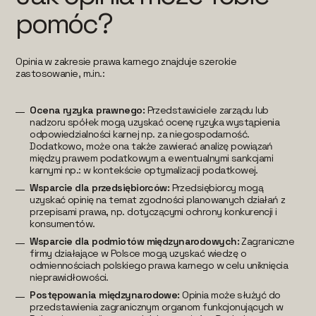
pomóc?
Opinia w zakresie prawa karnego znajduje szerokie
zastosowanie, m.in.:
Ocena ryzyka prawnego:
Przedstawiciele zarządu lub
nadzoru spółek mogą uzyskać ocenę ryzyka wystąpienia
odpowiedzialności karnej np. za niegospodarność.
Dodatkowo, może ona także zawierać analizę powiązań
między prawem podatkowym a ewentualnymi sankcjami
karnymi np.: w kontekście optymalizacji podatkowej.
Wsparcie dla przedsiębiorców:
Przedsiębiorcy mogą
uzyskać opinię na temat zgodności planowanych działań z
przepisami prawa, np. dotyczącymi ochrony konkurencji i
konsumentów.
Wsparcie dla podmiotów międzynarodowych:
Zagraniczne
firmy działające w Polsce mogą uzyskać wiedzę o
odmiennościach polskiego prawa karnego w celu uniknięcia
nieprawidłowości.
Postępowania międzynarodowe:
Opinia może służyć do
przedstawienia zagranicznym organom funkcjonujących w