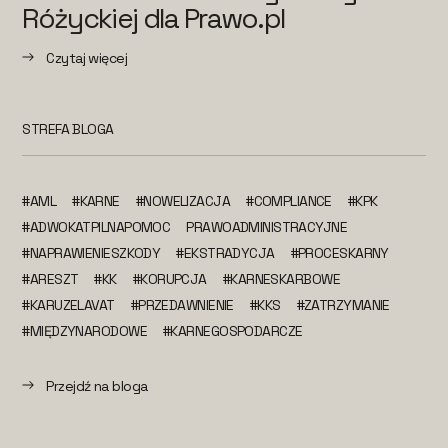
Różyckiej dla Prawo.pl
Czytaj więcej
STREFA BLOGA
#AML
#KARNE
#NOWELIZACJA
#COMPLIANCE
#KPK
#ADWOKATPILNAPOMOC
PRAWOADMINISTRACYJNE
#NAPRAWIENIESZKODY
#EKSTRADYCJA
#PROCESKARNY
#ARESZT
#KK
#KORUPCJA
#KARNESKARBOWE
#KARUZELAVAT
#PRZEDAWNIENIE
#KKS
#ZATRZYMANIE
#MIĘDZYNARODOWE
#KARNEGOSPODARCZE
Przejdź na bloga