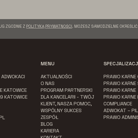
UG ZGODNIE Z
POLITYKĄ PRYWATNOŚCI
. MOŻESZ SAMODZIELNIE OKREŚLI
MENU
SPECJALIZAC
K ADWOKACI
AKTUALNOŚCI
PRAWO KARNE
O NAS
PRAWO KARNE
E KATOWICE
PROGRAM PARTNERSKI
PRAWO KARNE
079 KATOWICE
DLA KANCELARII - TWÓJ
PRAWO KARNE
KLIENT, NASZA POMOC,
COMPLIANCE
WSPÓLNY SUKCES
ADWOKAT – PI
ZESPÓŁ
PRAWO ADMIN
PL
BLOG
KARIERA
KONTAKT