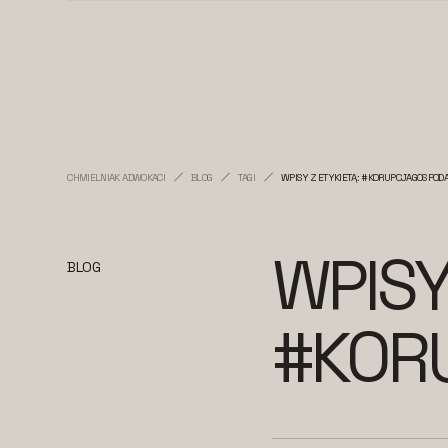
CHMIELNIAK ADWOKACI
BLOG
TAGI
WPISY Z ETYKIETĄ: #KORUPCJAGOSPOD
WPISY
BLOG
#KOR