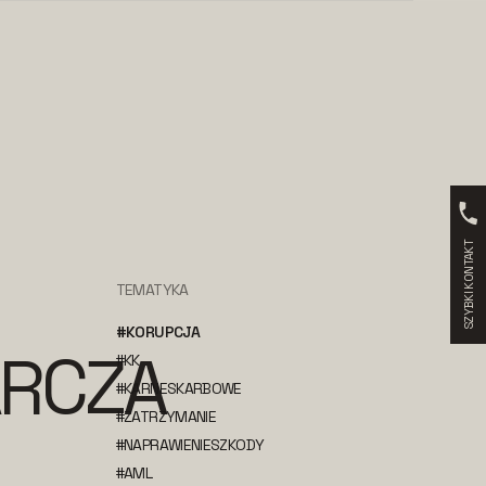
SZYBKI KONTAKT
TEMATYKA
#KORUPCJA
RCZA
#KK
#KARNESKARBOWE
#ZATRZYMANIE
#NAPRAWIENIESZKODY
#AML