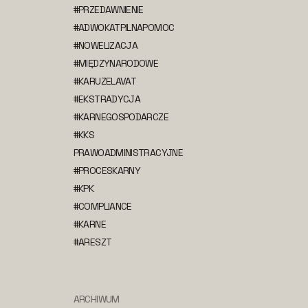
#PRZEDAWNIENIE
#ADWOKATPILNAPOMOC
#NOWELIZACJA
#MIĘDZYNARODOWE
#KARUZELAVAT
#EKSTRADYCJA
#KARNEGOSPODARCZE
#KKS
PRAWOADMINISTRACYJNE
#PROCESKARNY
#KPK
#COMPLIANCE
#KARNE
#ARESZT
ARCHIWUM