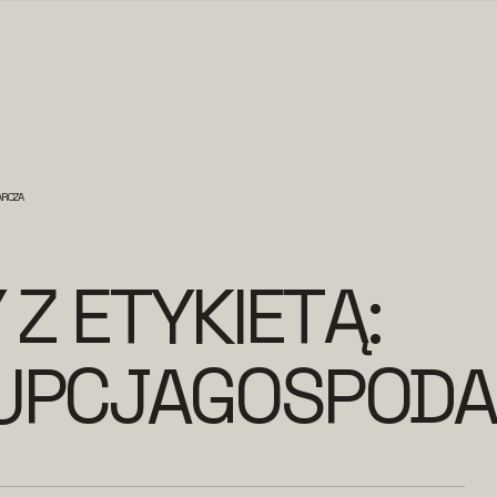
ARCZA
 Z ETYKIETĄ:
UPCJAGOSPODA