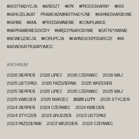
#EKSTRADYCJA
#ARESZT
#KPK
#PROCESKARNY
#KKS
#KARUZELAVAT
PRAWOADMINISTRACYJNE
#KARNESKARBOWE
#KARNE
#AML
#PRZEDAWNIENIE
#COMPLIANCE
#NAPRAWIENIESZKODY
#MIĘDZYNARODOWE
#ZATRZYMANIE
#NOWELIZACJA
#KORUPCJA
#KARNEGOSPODARCZE
#KK
#ADWOKATPILNAPOMOC
ARCHIWUM
2026 SIERPIEŃ
2026 LIPIEC
2026 CZERWIEC
2026 MAJ
2025 LISTOPAD
2025 PAŹDZIERNIK
2025 WRZESIEŃ
2025 SIERPIEŃ
2025 LIPIEC
2025 CZERWIEC
2025 MAJ
2025 KWIECIEŃ
2025 MARZEC
2025 LUTY
2025 STYCZEŃ
2024 SIERPIEŃ
2024 CZERWIEC
2024 KWIECIEŃ
2024 STYCZEŃ
2023 GRUDZIEŃ
2023 LISTOPAD
2023 PAŹDZIERNIK
2023 WRZESIEŃ
2023 CZERWIEC