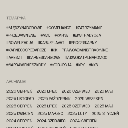
TEMATYKA
#MIĘDZYNARODOWE
#COMPLIANCE
#ZATRZYMANIE
#PRZEDAWNIENIE
#AML
#KARNE
#EKSTRADYCJA
#NOWELIZACJA
#KARUZELAVAT
#PROCESKARNY
#KARNEGOSPODARCZE
#KK
PRAWOADMINISTRACYJNE
#ARESZT
#KARNESKARBOWE
#ADWOKATPILNAPOMOC
#NAPRAWIENIESZKODY
#KORUPCJA
#KPK
#KKS
ARCHIWUM
2026 SIERPIEŃ
2026 LIPIEC
2026 CZERWIEC
2026 MAJ
2025 LISTOPAD
2025 PAŹDZIERNIK
2025 WRZESIEŃ
2025 SIERPIEŃ
2025 LIPIEC
2025 CZERWIEC
2025 MAJ
2025 KWIECIEŃ
2025 MARZEC
2025 LUTY
2025 STYCZEŃ
2024 SIERPIEŃ
2024 CZERWIEC
2024 KWIECIEŃ