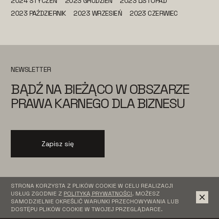
2024 STYCZEŃ
2023 GRUDZIEŃ
2023 LISTOPAD
2023 PAŹDZIERNIK
2023 WRZESIEŃ
2023 CZERWIEC
NEWSLETTER
BĄDŹ NA BIEŻĄCO W OBSZARZE
PRAWA KARNEGO DLA BIZNESU
Zapisz się
STRONA KORZYSTA Z PLIKÓW COOKIE W CELU REALIZACJI
USŁUG ZGODNIE Z
POLITYKĄ PRYWATNOŚCI
. MOŻESZ
SAMODZIELNIE OKREŚLIĆ WARUNKI PRZECHOWYWANIA LUB
DOSTĘPU PLIKÓW COOKIE W TWOJEJ PRZEGLĄDARCE.