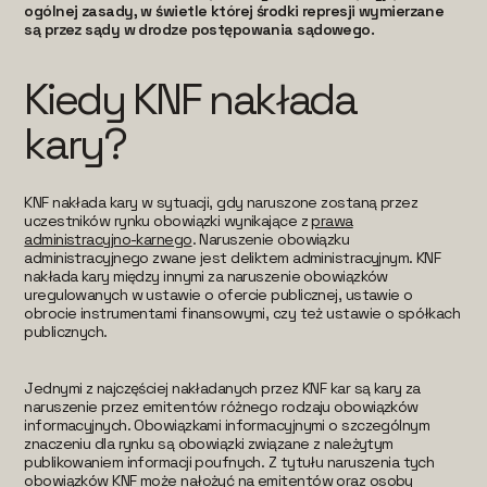
ogólnej zasady, w świetle której środki represji wymierzane
są przez sądy w drodze postępowania sądowego.
Kiedy KNF nakłada
kary?
KNF nakłada kary w sytuacji, gdy naruszone zostaną przez
uczestników rynku obowiązki wynikające z
prawa
administracyjno-karnego
. Naruszenie obowiązku
administracyjnego zwane jest deliktem administracyjnym. KNF
nakłada kary między innymi za naruszenie obowiązków
uregulowanych w ustawie o ofercie publicznej, ustawie o
obrocie instrumentami finansowymi, czy też ustawie o spółkach
publicznych.
Jednymi z najczęściej nakładanych przez KNF kar są kary za
naruszenie przez emitentów różnego rodzaju obowiązków
informacyjnych. Obowiązkami informacyjnymi o szczególnym
znaczeniu dla rynku są obowiązki związane z należytym
publikowaniem informacji poufnych. Z tytułu naruszenia tych
obowiązków KNF może nałożyć na emitentów oraz osoby