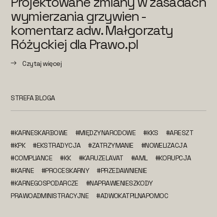
Projektowane zmiany w zasadach
wymierzania grzywien -
komentarz adw. Małgorzaty
Różyckiej dla Prawo.pl
Czytaj więcej
STREFA BLOGA
#KARNESKARBOWE
#MIĘDZYNARODOWE
#KKS
#ARESZT
#KPK
#EKSTRADYCJA
#ZATRZYMANIE
#NOWELIZACJA
#COMPLIANCE
#KK
#KARUZELAVAT
#AML
#KORUPCJA
#KARNE
#PROCESKARNY
#PRZEDAWNIENIE
#KARNEGOSPODARCZE
#NAPRAWIENIESZKODY
PRAWOADMINISTRACYJNE
#ADWOKATPILNAPOMOC