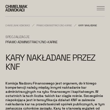
CHMIELNIAK ADWOKACI
PRAWO ADMINISTRACYJNO-KARNE
KARY NAKŁADANE PRZEZ KNF
SPECJALIZACJE
PRAWO ADMINISTRACYJNO-KARNE
KARY NAKŁADANE PRZEZ
KNF
Komisja Nadzoru Finansowego jest organem, do którego
kompetencji należy między innymi nakładanie kar
administracyjnych na ryku finansowym i kapitałowym. W
ostatnich latach liczba takich kar ciągle rośnie. Szczególnie
niepokojąca jest intensyfikacja działań KNF w zakresie
nakładania kar na przedstawicieli spółek publicznych, w tym
zwłaszcza członków zarządu. Kary te stanowią wyjątek od