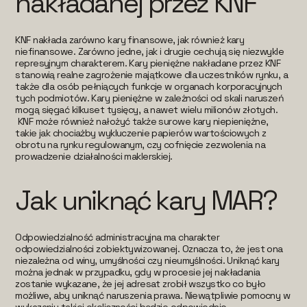
nakładanej przez KNF
KNF nakłada zarówno kary finansowe, jak również kary
niefinansowe. Zarówno jedne, jak i drugie cechują się niezwykle
represyjnym charakterem. Kary pieniężne nakładane przez KNF
stanowią realne zagrożenie majątkowe dla uczestników rynku, a
także dla osób pełniących funkcje w organach korporacyjnych
tych podmiotów. Kary pieniężne w zależności od skali naruszeń
mogą sięgać kilkuset tysięcy, a nawet wielu milionów złotych.
KNF może również nałożyć także surowe kary niepieniężne,
takie jak chociażby wykluczenie papierów wartościowych z
obrotu na rynku regulowanym, czy cofnięcie zezwolenia na
prowadzenie działalności maklerskiej.
Jak uniknąć kary MAR?
Odpowiedzialność administracyjna ma charakter
odpowiedzialności zobiektywizowanej. Oznacza to, że jest ona
niezależna od winy, umyślności czy nieumyślności. Uniknąć kary
można jednak w przypadku, gdy w procesie jej nakładania
zostanie wykazane, że jej adresat zrobił wszystko co było
możliwe, aby uniknąć naruszenia prawa. Niewątpliwie pomocny w