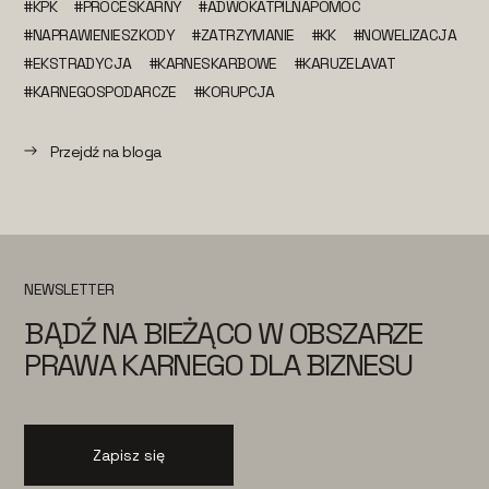
#KPK
#PROCESKARNY
#ADWOKATPILNAPOMOC
#NAPRAWIENIESZKODY
#ZATRZYMANIE
#KK
#NOWELIZACJA
#EKSTRADYCJA
#KARNESKARBOWE
#KARUZELAVAT
#KARNEGOSPODARCZE
#KORUPCJA
Przejdź na bloga
NEWSLETTER
BĄDŹ NA BIEŻĄCO W OBSZARZE
PRAWA KARNEGO DLA BIZNESU
Zapisz się