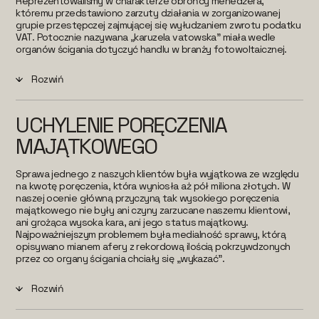
Reprezentowaliśmy w charakterze obrońcy menedżera,
któremu przedstawiono zarzuty działania w zorganizowanej
grupie przestępczej zajmującej się wyłudzaniem zwrotu podatku
VAT. Potocznie nazywana „karuzela vatowska” miała wedle
organów ścigania dotyczyć handlu w branży fotowoltaicznej.
Rozwiń
UCHYLENIE PORĘCZENIA
MAJĄTKOWEGO
Sprawa jednego z naszych klientów była wyjątkowa ze względu
na kwotę poręczenia, która wyniosła aż pół miliona złotych. W
naszej ocenie główną przyczyną tak wysokiego poręczenia
majątkowego nie były ani czyny zarzucane naszemu klientowi,
ani grożąca wysoka kara, ani jego status majątkowy.
Najpoważniejszym problemem była medialność sprawy, którą
opisywano mianem afery z rekordową ilością pokrzywdzonych
przez co organy ścigania chciały się „wykazać”.
Rozwiń