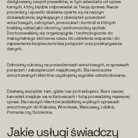
dedykowany zespół prawników, w tym adwokata od spraw
karnych, który będzie odpowiadał za Twoją sprawę. Nasze
procedury i sposób działania oparte są na naszym
doświadczeniu wynikającym z dziesiątek posiedzeń
aresztowych, zatrzymań, przeszukań i kontroli w których
braliśmy udział jako obrońcy i pełnomocnicy spółek.
Dostosowaliśmy się organizacyjnie i technologicznie do
maksymalnego skrócenia czasu do udzielenia wsparcia i do
zapewnienia bezpieczeństwa połączeń oraz przekazywania
danych.
Odnosimy sukcesy na posiedzeniach aresztowych, w sprawach
poręczeń i zabezpieczeń majątkowych. Dla niesłusznie
aresztowanych klientów uzyskujemy wysokie odszkodowania.
Działamy wszędzie tam, gdzie nas potrzebujesz. Biuro naszej
kancelarii znajduje się w Katowicach i tutaj prowadzimy najwięcej
spraw. Dla naszych klientów jeździliśmy w pilnych sprawach
aresztowych do Krakowa, Wrocławia, Warszawy, Lublina,
Poznania czy Szczecina.
Jakie usługi świadczy