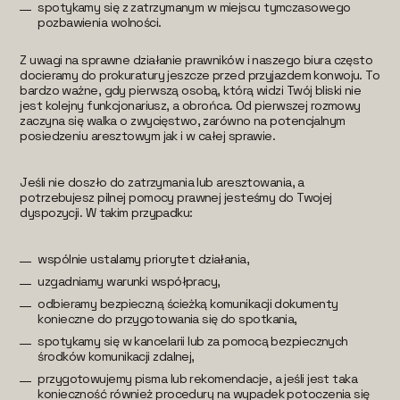
spotykamy się z zatrzymanym w miejscu tymczasowego
pozbawienia wolności.
Z uwagi na sprawne działanie prawników i naszego biura często
docieramy do prokuratury jeszcze przed przyjazdem konwoju. To
bardzo ważne, gdy pierwszą osobą, którą widzi Twój bliski nie
jest kolejny funkcjonariusz, a obrońca. Od pierwszej rozmowy
zaczyna się walka o zwycięstwo, zarówno na potencjalnym
posiedzeniu aresztowym jak i w całej sprawie.
Jeśli nie doszło do zatrzymania lub aresztowania, a
potrzebujesz pilnej pomocy prawnej jesteśmy do Twojej
dyspozycji. W takim przypadku:
wspólnie ustalamy priorytet działania,
uzgadniamy warunki współpracy,
odbieramy bezpieczną ścieżką komunikacji dokumenty
konieczne do przygotowania się do spotkania,
spotykamy się w kancelarii lub za pomocą bezpiecznych
środków komunikacji zdalnej,
przygotowujemy pisma lub rekomendacje, a jeśli jest taka
konieczność również procedury na wypadek potoczenia się