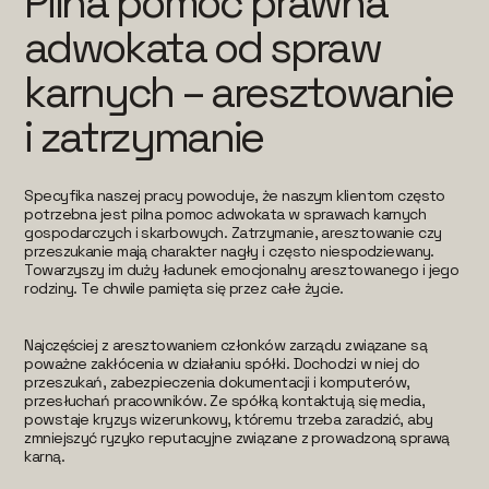
Pilna pomoc prawna
adwokata od spraw
karnych – aresztowanie
i zatrzymanie
Specyfika naszej pracy powoduje, że naszym klientom często
potrzebna jest pilna pomoc adwokata w sprawach karnych
gospodarczych i skarbowych. Zatrzymanie, aresztowanie czy
przeszukanie mają charakter nagły i często niespodziewany.
Towarzyszy im duży ładunek emocjonalny aresztowanego i jego
rodziny. Te chwile pamięta się przez całe życie.
Najczęściej z aresztowaniem członków zarządu związane są
poważne zakłócenia w działaniu spółki. Dochodzi w niej do
przeszukań, zabezpieczenia dokumentacji i komputerów,
przesłuchań pracowników. Ze spółką kontaktują się media,
powstaje kryzys wizerunkowy, któremu trzeba zaradzić, aby
zmniejszyć ryzyko reputacyjne związane z prowadzoną sprawą
karną.