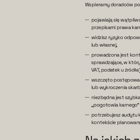
Wspieramy doradców pod
pojawiają się wątpli
przepisami prawa ka
widzisz ryzyko odpowi
lub własnej,
prowadzona jest kont
sprawdzające, w który
VAT, podatek u źródła)
wszczęto postępowan
lub wykroczenia skar
niezbędna jest szybka
„pogotowia karnego” 
potrzebujesz audytu 
kontekście planowanyc