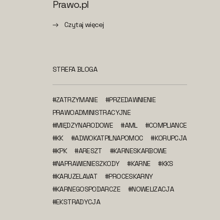
Prawo.pl
Czytaj więcej
STREFA BLOGA
#ZATRZYMANIE
#PRZEDAWNIENIE
PRAWOADMINISTRACYJNE
#MIĘDZYNARODOWE
#AML
#COMPLIANCE
#KK
#ADWOKATPILNAPOMOC
#KORUPCJA
#KPK
#ARESZT
#KARNESKARBOWE
#NAPRAWIENIESZKODY
#KARNE
#KKS
#KARUZELAVAT
#PROCESKARNY
#KARNEGOSPODARCZE
#NOWELIZACJA
#EKSTRADYCJA