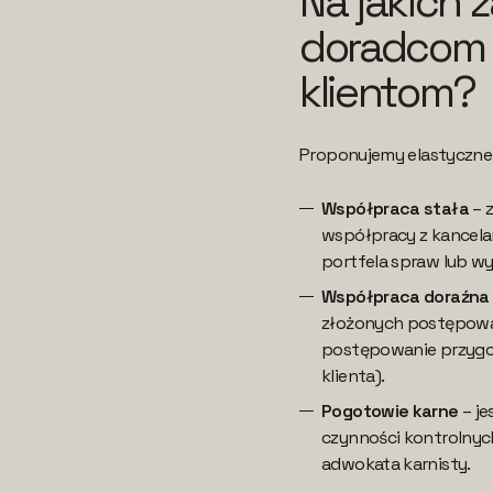
Na jakich
doradcom 
klientom?
Proponujemy elastyczne
Współpraca stała
– 
współpracy z kancela
portfela spraw lub w
Współpraca doraźna 
złożonych postępowa
postępowanie przygot
klienta).
Pogotowie karne
– je
czynności kontrolnych
adwokata karnisty.