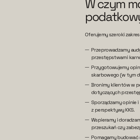
W czym m
podatkowy
Oferujemy szeroki zakre
Przeprowadzamy audyt
przestępstwami karn
Przygotowujemy opini
skarbowego (w tym do
Bronimy klientów w 
dotyczących przestę
Sporządzamy opinie i
z perspektywy KKS.
Wspieramy i doradzam
przeszukań czy zabez
Pomagamy budować str