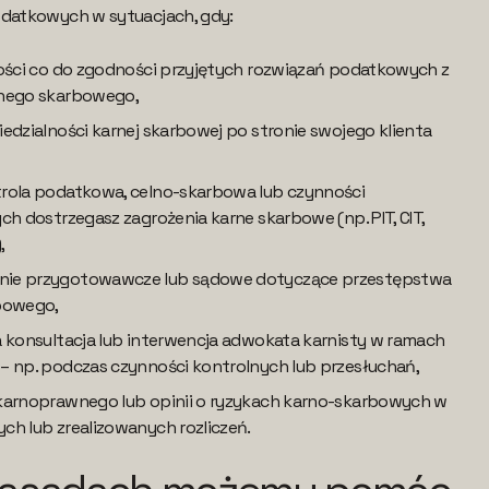
atkowych w sytuacjach, gdy:
wości co do zgodności przyjętych rozwiązań podatkowych z
rnego skarbowego,
edzialności karnej skarbowej po stronie swojego klienta
rola podatkowa, celno-skarbowa lub czynności
ch dostrzegasz zagrożenia karne skarbowe (np. PIT, CIT,
,
ie przygotowawcze lub sądowe dotyczące przestępstwa
bowego,
 konsultacja lub interwencja adwokata karnisty w ramach
– np. podczas czynności kontrolnych lub przesłuchań,
karnoprawnego lub opinii o ryzykach karno-skarbowych w
h lub zrealizowanych rozliczeń.