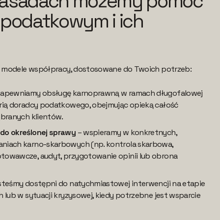
 zasadach możemy pomóc
podatkowym i ich
 modele współpracy, dostosowane do Twoich potrzeb:
zapewniamy obsługę karnoprawną w ramach długofalowej
rią doradcy podatkowego, obejmując opieką całość
ybranych klientów.
do określonej sprawy
– wspieramy w konkretnych,
niach karno-skarbowych (np. kontrola skarbowa,
owawcze, audyt, przygotowanie opinii lub obrona
steśmy dostępni do natychmiastowej interwencji na etapie
 lub w sytuacji kryzysowej, kiedy potrzebne jest wsparcie