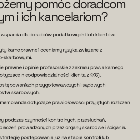
ożemy pomóc doradcom
m i ich kancelariom?
s wsparcia dla doradców podatkowych i ich klientów:
y karnoprawne i oceniamy ryzyka związane z
o-skarbowymi.
e prawne i opinie profesorskie z zakresu prawa karnego
tyczące nieodpowiedzialności klienta z KKS).
postępowaniach przygotowawczych i sądowych
pstw skarbowych.
 memoranda dotyczące prawidłowości przyjętych rozliczeń
y podczas czynności kontrolnych, przesłuchań,
pieczeń prowadzonych przez organy skarbowe i ścigania.
ategię postępowania już na etapie kontroli lub