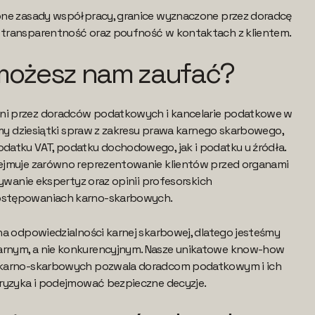
one zasady współpracy, granice wyznaczone przez doradcę
transparentność oraz poufność w kontaktach z klientem.
możesz nam zaufać?
i przez doradców podatkowych i kancelarie podatkowe w
śmy dziesiątki spraw z zakresu prawa karnego skarbowego,
atku VAT, podatku dochodowego, jak i podatku u źródła.
ejmuje zarówno reprezentowanie klientów przed organami
wywanie ekspertyz oraz opinii profesorskich
stępowaniach karno-skarbowych.
na odpowiedzialności karnej skarbowej, dlatego jesteśmy
nym, a nie konkurencyjnym. Nasze unikatowe know-how
 karno-skarbowych pozwala doradcom podatkowym i ich
ryzyka i podejmować bezpieczne decyzje.