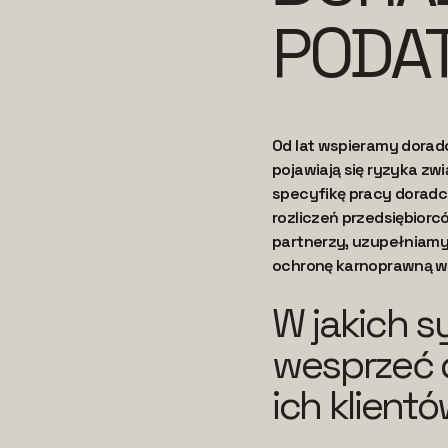
PODA
Od lat wspieramy dorad
pojawiają się ryzyka z
specyfikę pracy doradc
rozliczeń przedsiębior
partnerzy, uzupełniamy
ochronę karnoprawną w
W jakich 
wesprzeć 
ich klient