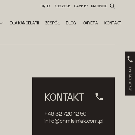
PIĄTEK
7.08.2026
04:56:58
KATOWICE
DLA KANCELARII
ZESPÓŁ
BLOG
KARIERA
KONTAKT
SZYBKI KONTAKT
KONTAKT
+48 32 720 12 50
info@chmielniak.com.pl