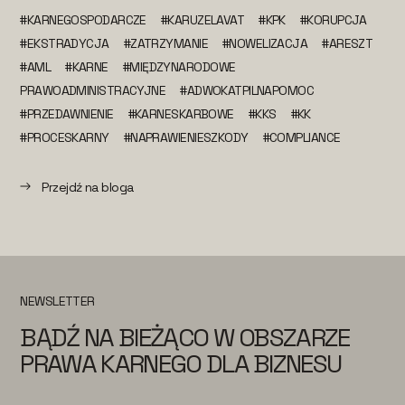
#KARNEGOSPODARCZE
#KARUZELAVAT
#KPK
#KORUPCJA
#EKSTRADYCJA
#ZATRZYMANIE
#NOWELIZACJA
#ARESZT
#AML
#KARNE
#MIĘDZYNARODOWE
PRAWOADMINISTRACYJNE
#ADWOKATPILNAPOMOC
#PRZEDAWNIENIE
#KARNESKARBOWE
#KKS
#KK
#PROCESKARNY
#NAPRAWIENIESZKODY
#COMPLIANCE
Przejdź na bloga
NEWSLETTER
BĄDŹ NA BIEŻĄCO W OBSZARZE
PRAWA KARNEGO DLA BIZNESU