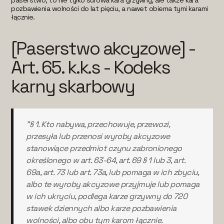
paserstwo, to nie tylko surowa kara grzywny, ale także kara
pozbawienia wolności do lat pięciu, a nawet obiema tymi karami
łącznie.
[Paserstwo akcyzowe] -
Art. 65. k.k.s - Kodeks
karny skarbowy
"§ 1. Kto nabywa, przechowuje, przewozi,
przesyła lub przenosi wyroby akcyzowe
stanowiące przedmiot czynu zabronionego
określonego w art. 63-64, art. 69 § 1 lub 3, art.
69a, art. 73 lub art. 73a, lub pomaga w ich zbyciu,
albo te wyroby akcyzowe przyjmuje lub pomaga
w ich ukryciu, podlega karze grzywny do 720
stawek dziennych albo karze pozbawienia
wolności, albo obu tym karom łącznie.