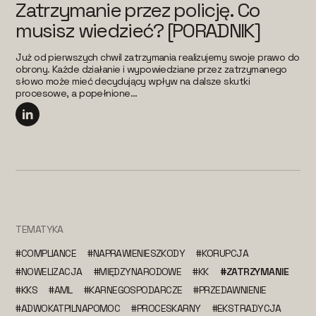
Zatrzymanie przez policję. Co
musisz wiedzieć? [PORADNIK]
Już od pierwszych chwil zatrzymania realizujemy swoje prawo do
obrony. Każde działanie i wypowiedziane przez zatrzymanego
słowo może mieć decydujący wpływ na dalsze skutki
procesowe, a popełnione...
TEMATYKA
#COMPLIANCE
#NAPRAWIENIESZKODY
#KORUPCJA
#NOWELIZACJA
#MIĘDZYNARODOWE
#KK
#ZATRZYMANIE
#KKS
#AML
#KARNEGOSPODARCZE
#PRZEDAWNIENIE
#ADWOKATPILNAPOMOC
#PROCESKARNY
#EKSTRADYCJA