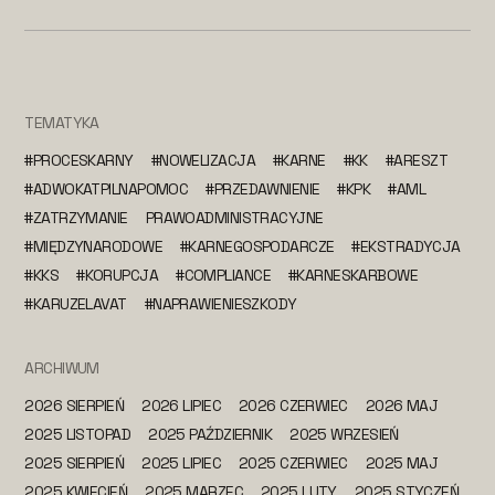
TEMATYKA
#PROCESKARNY
#NOWELIZACJA
#KARNE
#KK
#ARESZT
#ADWOKATPILNAPOMOC
#PRZEDAWNIENIE
#KPK
#AML
#ZATRZYMANIE
PRAWOADMINISTRACYJNE
#MIĘDZYNARODOWE
#KARNEGOSPODARCZE
#EKSTRADYCJA
#KKS
#KORUPCJA
#COMPLIANCE
#KARNESKARBOWE
#KARUZELAVAT
#NAPRAWIENIESZKODY
ARCHIWUM
2026 SIERPIEŃ
2026 LIPIEC
2026 CZERWIEC
2026 MAJ
2025 LISTOPAD
2025 PAŹDZIERNIK
2025 WRZESIEŃ
2025 SIERPIEŃ
2025 LIPIEC
2025 CZERWIEC
2025 MAJ
2025 KWIECIEŃ
2025 MARZEC
2025 LUTY
2025 STYCZEŃ