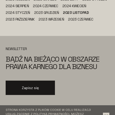
2024 SIERPIEŃ
2024 CZERWIEC
2024 KWIECIEŃ
2024 STYCZEŃ
2023 GRUDZIEŃ
2023 LISTOPAD
2023 PAŹDZIERNIK
2023 WRZESIEŃ
2023 CZERWIEC
NEWSLETTER
BĄDŹ NA BIEŻĄCO W OBSZARZE
PRAWA KARNEGO DLA BIZNESU
Zapisz się
STRONA KORZYSTA Z PLIKÓW COOKIE W CELU REALIZACJI
USŁUG ZGODNIE Z
POLITYKĄ PRYWATNOŚCI
. MOŻESZ