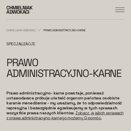
CHMIELNIAK ADWOKACI
PRAWO ADMINISTRACYJNO-KARNE
SPECJALIZACJE
PRAWO
ADMINISTRACYJNO-KARNE
Prawo administracyjno- karne powstaje, ponieważ
ustawodawca próbuje ułatwić organom państwa osobiste
karanie menedżerów - my uważamy, że to odpowiedzialność
represyjna i bezwzględnie egzekwujemy w tych sprawach
wszystkie prawa naszych klientów.
Zobacz, w jakich sprawach
z prawa administracyjno-karnego możemy Ci pomóc.