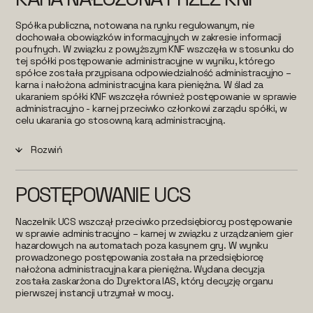
Spółka publiczna, notowana na rynku regulowanym, nie
dochowała obowiązków informacyjnych w zakresie informacji
poufnych. W związku z powyższym KNF wszczęła w stosunku do
tej spółki postępowanie administracyjne w wyniku, którego
spółce została przypisana odpowiedzialność administracyjno –
karna i nałożona administracyjna kara pieniężna. W ślad za
ukaraniem spółki KNF wszczęła również postępowanie w sprawie
administracyjno - karnej przeciwko członkowi zarządu spółki, w
celu ukarania go stosowną karą administracyjną.
Rozwiń
POSTĘPOWANIE UCS
Naczelnik UCS wszczął przeciwko przedsiębiorcy postępowanie
w sprawie administracyjno – karnej w związku z urządzaniem gier
hazardowych na automatach poza kasynem gry. W wyniku
prowadzonego postępowania została na przedsiębiorcę
nałożona administracyjna kara pieniężna. Wydana decyzja
została zaskarżona do Dyrektora IAS, który decyzję organu
pierwszej instancji utrzymał w mocy.