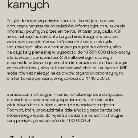
karnych
Przykładem sprawy administracyjno - karnej jest sprawa
dotycząca naruszenia obowiązków informacyjnych w zakresie
informacji poufnych przez emitenta. W takim przypadku KNF
może nałożyć na emitenta kary administracyjne w postaci
wykluczenia papierów wartościowych z obrotu na rynku
regulowanym, albo w alternatywnym systemie obrotu, albo
nałożyć kary pieniężnej w wysokości do 10 364 000 zł lub kwoty
stanowiącej równowartość 2 % całkowitego rocznego
przychodu wskazanego w ostatnim sprawozdaniu finansowym
za rok obrotowy, albo też zastosować obie te kar łącznie. KNF
może również nałożyć na członków organów korporacyjnych
emitenta karę pieniężną w wysokości do 4 145 600 zł.
Sprawa administracyjno – karna, to także sprawa dotycząca
prowadzenia działalności gospodarczej w zakresie walut
wirtualnych bez uzyskania wpisu do właściwego rejestru.
Podmiot, który prowadzi taką działalność gospodarczą bez
stosownego wpisu do rejestru naraża się na administracyjną
karę pieniężną w wysokości do 1 000 000 zł.