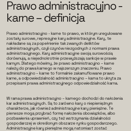
Prawo administracyjno -
karne – definicja
Prawo administracyjno - karne to prawo, w którym uregulowane
zostały surowe, represyjne kary administracyjne. Kary, te
nakładane są za popełnienie tak zwanych deliktów
administracyjnych, czyli czynów niezgodnych z normami prawa
administracyjnego. Kary administracyjne swoją surowością
dorównują, a niejednokrotnie przewyższają sankcje w prawie
karnym. Dlatego mówimy, że prawo administracyjno – karne
należy do prawa karnego w najszerszym znaczeniu. Prawo
administracyjno – karne to formalnie zakamuflowane prawo
karne, a odpowiedzialność administracyjno – karna to ukryta za
przepisami prawa administracyjnego odpowiedzialność karna.
W rama prawa administracyjno – karnego dochodzi do nałożenia
kar administracyjnych. Są to zarówno kary o niepieniężnym
charakterze, jak również administracyjne kary pieniężne. Te
pierwsze mogą przybrać formę nałożenia obowiązków, albo
pozbawienia uprawnień, czy też wstrzymania działalności
gospodarczej w określonym obszarze rynku gospodarczego.
Administracyjne kary pieniężne mogą natomiast zostać