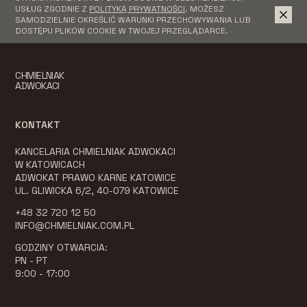
USŁUG ZGODNIE Z
POLITYKĄ PRYWATNOŚCI
. MOŻESZ
SAMODZIELNIE OKREŚLIĆ WARUNKI PRZECHOWYWANIA LUB
DOSTĘPU PLIKÓW COOKIE W TWOJEJ PRZEGLĄDARCE.
CHMIELNIAK
ADWOKACI
KONTAKT
KANCELARIA CHMIELNIAK ADWOKACI
W KATOWICACH
ADWOKAT PRAWO KARNE KATOWICE
UL. GLIWICKA 6/2, 40-079 KATOWICE
+48 32 720 12 50
INFO@CHMIELNIAK.COM.PL
GODZINY OTWARCIA:
PN - PT
9:00 - 17:00