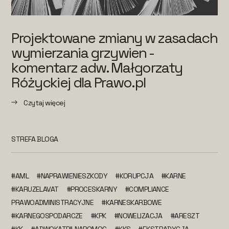
Projektowane zmiany w zasadach
wymierzania grzywien -
komentarz adw. Małgorzaty
Różyckiej dla Prawo.pl
Czytaj więcej
STREFA BLOGA
#AML
#NAPRAWIENIESZKODY
#KORUPCJA
#KARNE
#KARUZELAVAT
#PROCESKARNY
#COMPLIANCE
PRAWOADMINISTRACYJNE
#KARNESKARBOWE
#KARNEGOSPODARCZE
#KPK
#NOWELIZACJA
#ARESZT