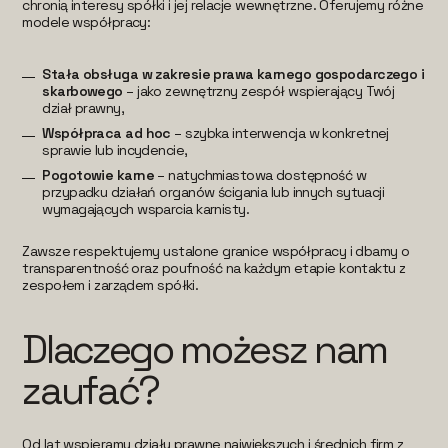
chronią interesy spółki i jej relacje wewnętrzne. Oferujemy różne
modele współpracy:
Stała obsługa w zakresie prawa karnego gospodarczego i
skarbowego
– jako zewnętrzny zespół wspierający Twój
dział prawny,
Współpraca ad hoc
– szybka interwencja w konkretnej
sprawie lub incydencie,
Pogotowie karne
– natychmiastowa dostępność w
przypadku działań organów ścigania lub innych sytuacji
wymagających wsparcia karnisty.
Zawsze respektujemy ustalone granice współpracy i dbamy o
transparentność oraz poufność na każdym etapie kontaktu z
zespołem i zarządem spółki.
Dlaczego możesz nam
zaufać?
Od lat wspieramy działy prawne największych i średnich firm z