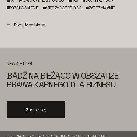
#KK
#ADWOKATPILNAPOMOC
#KKS
#EKSTRADYCJA
#PRZEDAWNIENIE
#MIĘDZYNARODOWE
#ZATRZYMANIE
Przejdź na bloga
NEWSLETTER
BĄDŹ NA BIEŻĄCO W OBSZARZE
PRAWA KARNEGO DLA BIZNESU
Zapisz się
STRONA KORZYSTA Z PLIKÓW COOKIE W CELU REALIZACJI