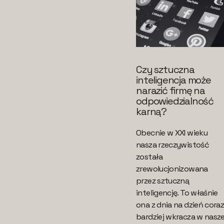
Czy sztuczna
inteligencja może
narazić firmę na
odpowiedzialność
karną?
Obecnie w XXI wieku
nasza rzeczywistość
została
zrewolucjonizowana
przez sztuczną
inteligencję. To właśnie
ona z dnia na dzień cora
bardziej wkracza w nasz