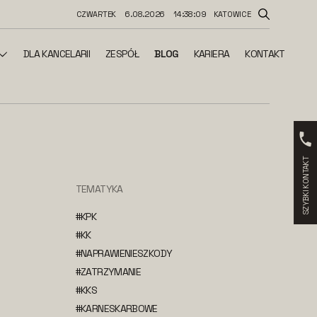
CZWARTEK
6.08.2026
14:38:09
KATOWICE
DLA KANCELARII
ZESPÓŁ
BLOG
KARIERA
KONTAKT
SZYBKI KONTAKT
TEMATYKA
#KPK
#KK
#NAPRAWIENIESZKODY
#ZATRZYMANIE
#KKS
#KARNESKARBOWE