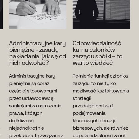
Administracyjne kary
Odpowiedzialność
pieniężne - zasady
karna członków
nakładania i jak się od
zarządu spółki – to
nich odwołać?
warto wiedzieć
Administracyjne kary
Pełnienie funkcji członka
pieniężne są coraz
zarządu to nie tylko
częściej stosowanymi
możliwość kształtowania
przez ustawodawcę
strategii
sankcjami za naruszenie
przedsiębiorstwa i
prawa, których
podejmowania
dotkliwość
kluczowych decyzji
z
niejednokrotnie
biznesowych, ale również
e
przekracza tę związaną z
odpowiedzialność za ich