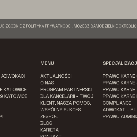
UG ZGODNIE Z
POLITYKĄ PRYWATNOŚCI
. MOŻESZ SAMODZIELNIE OKREŚLI
MENU
SPECJALIZAC
K ADWOKACI
AKTUALNOŚCI
PRAWO KARNE
O NAS
PRAWO KARNE
E KATOWICE
PROGRAM PARTNERSKI
PRAWO KARNE
079 KATOWICE
DLA KANCELARII - TWÓJ
PRAWO KARNE
KLIENT, NASZA POMOC,
COMPLIANCE
WSPÓLNY SUKCES
ADWOKAT – PI
ZESPÓŁ
PRAWO ADMIN
PL
BLOG
KARIERA
KONTAKT