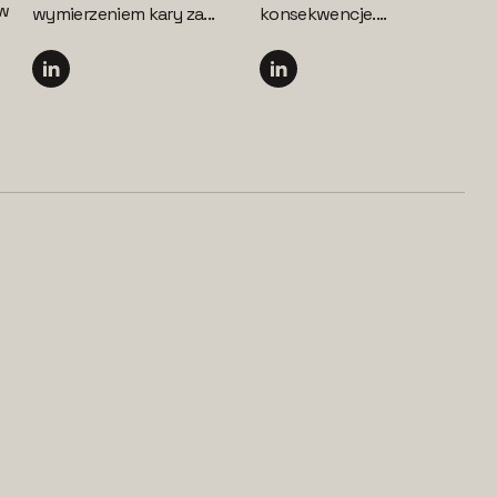
 w
wymierzeniem kary za...
konsekwencje....