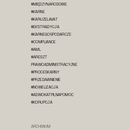
#MIĘDZYNARODOWE
#KARNE
#KARUZELAVAT
#EKSTRADYCJA
#KARNEGOSPODARCZE
#COMPLIANCE
#AML
#ARESZT
PRAWOADMINISTRACYJNE
#PROCESKARNY
#PRZEDAWNIENIE
#NOWELIZACJA
#ADWOKATPILNAPOMOC
#KORUPCJA
ARCHIWUM