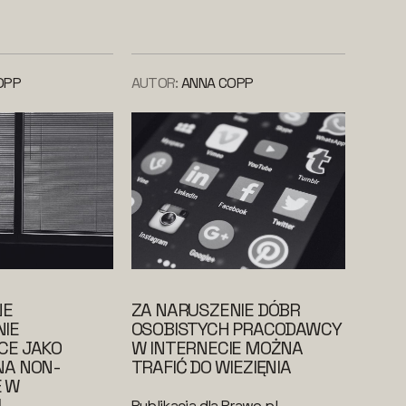
OPP
AUTOR:
ANNA COPP
NE
ZA NARUSZENIE DÓBR
IE
OSOBISTYCH PRACODAWCY
CE JAKO
W INTERNECIE MOŻNA
NA NON-
TRAFIĆ DO WIEZIĘNIA
 W
I
Publikacja dla Prawo.pl