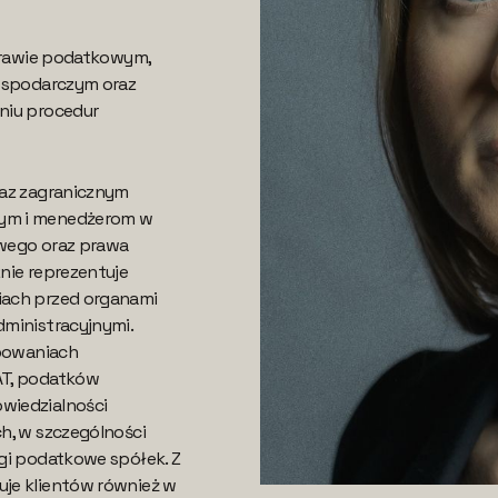
 prawie podatkowym,
ospodarczym oraz
niu procedur
raz zagranicznym
ym i menedżerom w
wego oraz prawa
nie reprezentuje
ach przed organami
ministracyjnymi.
ępowaniach
AT, podatków
wiedzialności
h, w szczególności
gi podatkowe spółek. Z
je klientów również w