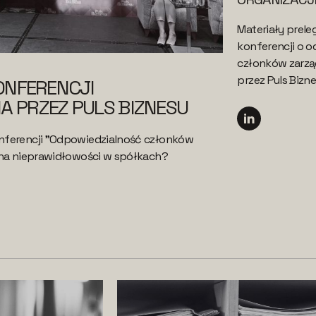
Materiały prel
konferencji o o
członków zarzą
przez Puls Bizn
ONFERENCJI
 PRZEZ PULS BIZNESU
nferencji "Odpowiedzialność członków
 na nieprawidłowości w spółkach?