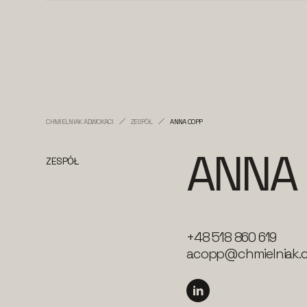
CHMIELNIAK ADWOKACI
ZESPÓŁ
ANNA COPP
ANNA
ZESPÓŁ
+48 518 860 619
acopp@chmielniak.c