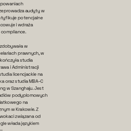
ępowaniach
zeprowadza audyty w
tyfikuje potencjalne
acowuje i wdraża
 compliance.
 zdobywała w
lariach prawnych, w
kończyła studia
awa i Administracji
tudia licencjackie na
ska oraz studia MBA–C
ong w Szanghaju. Jest
tudiów podyplomowych
datkowego na
znym w Krakowie. Z
dwokaci związana od
iegle włada językiem
u