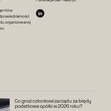
egentów
dpowiedzialności
du organizowanej
esu
Co grozi członkowi zarządu za błędy
podatkowe spółki w 2026 roku?