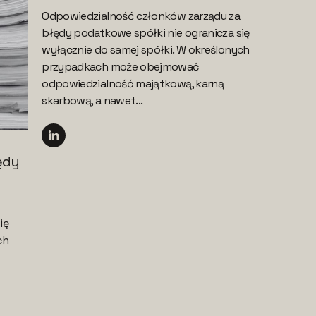
Odpowiedzialność członków zarządu za
błędy podatkowe spółki nie ogranicza się
wyłącznie do samej spółki. W określonych
przypadkach może obejmować
odpowiedzialność majątkową, karną
skarbową, a nawet...
łędy
ię
ch