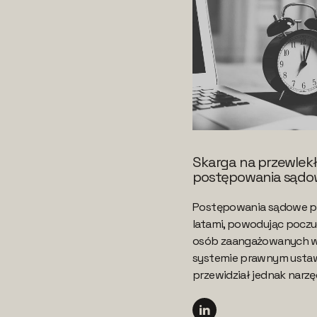
Skarga na przewlek
postępowania sąd
Postępowania sądowe po
latami, powodując poczu
osób zaangażowanych w
systemie prawnym ust
przewidział jednak narzęd