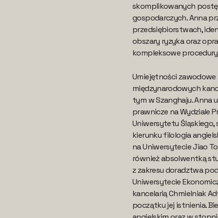
skomplikowanych post
gospodarczych. Anna pr
przedsiębiorstwach, iden
obszary ryzyka oraz opr
kompleksowe procedury
Umiejętności zawodowe
międzynarodowych kance
tym w Szanghaju. Anna u
prawnicze na Wydziale Pr
Uniwersytetu Śląskiego, s
kierunku filologia angiel
na Uniwersytecie Jiao T
również absolwentką s
z zakresu doradztwa po
Uniwersytecie Ekonomic
kancelarią Chmielniak A
początku jej istnienia. B
angielskim oraz w stopni