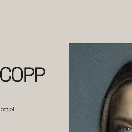
 COPP
om.pl