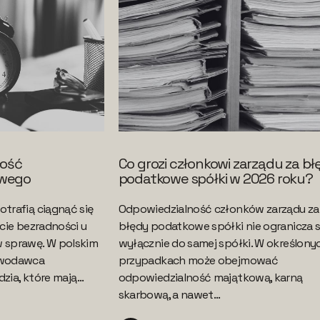
łość
Co grozi członkowi zarządu za b
owego
podatkowe spółki w 2026 roku?
trafią ciągnąć się
Odpowiedzialność członków zarządu za
cie bezradności u
błędy podatkowe spółki nie ogranicza s
 sprawę. W polskim
wyłącznie do samej spółki. W określony
awodawca
przypadkach może obejmować
zia, które mają...
odpowiedzialność majątkową, karną
skarbową, a nawet...