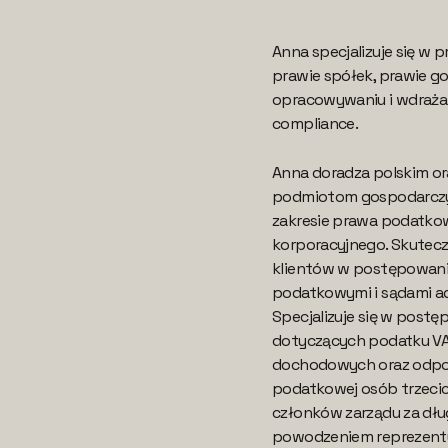
Anna specjalizuje się w
prawie spółek, prawie g
opracowywaniu i wdraża
compliance.
Anna doradza polskim o
podmiotom gospodarcz
zakresie prawa podatko
korporacyjnego. Skutecz
klientów w postępowani
podatkowymi i sądami ad
Specjalizuje się w post
dotyczących podatku V
dochodowych oraz odpo
podatkowej osób trzecic
członków zarządu za dłu
powodzeniem reprezentu