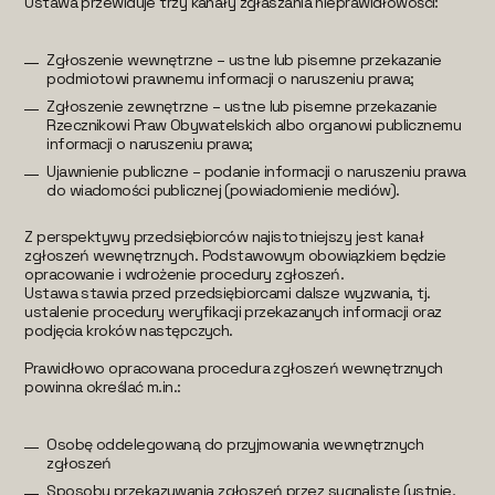
Ustawa przewiduje trzy kanały zgłaszania nieprawidłowości:
Zgłoszenie wewnętrzne – ustne lub pisemne przekazanie
podmiotowi prawnemu informacji o naruszeniu prawa;
Zgłoszenie zewnętrzne – ustne lub pisemne przekazanie
Rzecznikowi Praw Obywatelskich albo organowi publicznemu
informacji o naruszeniu prawa;
Ujawnienie publiczne – podanie informacji o naruszeniu prawa
do wiadomości publicznej (powiadomienie mediów).
Z perspektywy przedsiębiorców najistotniejszy jest kanał
zgłoszeń wewnętrznych. Podstawowym obowiązkiem będzie
opracowanie i wdrożenie procedury zgłoszeń.
Ustawa stawia przed przedsiębiorcami dalsze wyzwania, tj.
ustalenie procedury weryfikacji przekazanych informacji oraz
podjęcia kroków następczych.
Prawidłowo opracowana procedura zgłoszeń wewnętrznych
powinna określać m.in.:
Osobę oddelegowaną do przyjmowania wewnętrznych
zgłoszeń
Sposoby przekazywania zgłoszeń przez sygnalistę (ustnie,