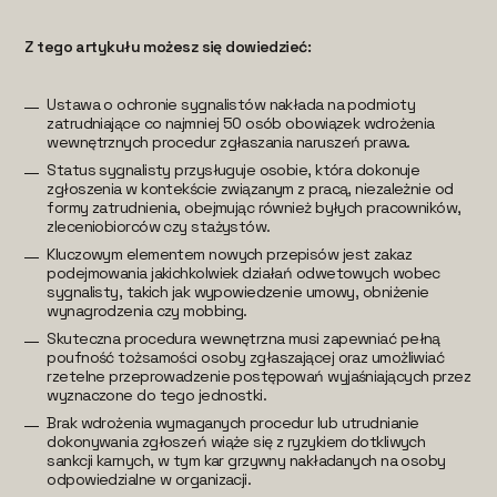
Z tego artykułu możesz się dowiedzieć:
Ustawa o ochronie sygnalistów nakłada na podmioty
zatrudniające co najmniej 50 osób obowiązek wdrożenia
wewnętrznych procedur zgłaszania naruszeń prawa.
Status sygnalisty przysługuje osobie, która dokonuje
zgłoszenia w kontekście związanym z pracą, niezależnie od
formy zatrudnienia, obejmując również byłych pracowników,
zleceniobiorców czy stażystów.
Kluczowym elementem nowych przepisów jest zakaz
podejmowania jakichkolwiek działań odwetowych wobec
sygnalisty, takich jak wypowiedzenie umowy, obniżenie
wynagrodzenia czy mobbing.
Skuteczna procedura wewnętrzna musi zapewniać pełną
poufność tożsamości osoby zgłaszającej oraz umożliwiać
rzetelne przeprowadzenie postępowań wyjaśniających przez
wyznaczone do tego jednostki.
Brak wdrożenia wymaganych procedur lub utrudnianie
dokonywania zgłoszeń wiąże się z ryzykiem dotkliwych
sankcji karnych, w tym kar grzywny nakładanych na osoby
odpowiedzialne w organizacji.