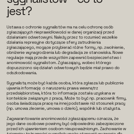
jest?
Ustawa o ochronie sygnalistów ma na celu ochronę osób
zgłaszających nieprawidłowości w danej organizacji przed
działaniami odwetowymi. Należy przez to rozumieć wszelkie
działania represyjne dotyczące sfery zatrudnienia
zgłaszającego, mogące przybierać różne formy, np. zwolnienie,
obniżenie wynagrodzenia lub degradacja ze stanowiska. Nowe
regulacje mają przede wszystkim zapewnić bezpieczeństwo i
anonimowość sygnalistom. Zgłaszający, wobec którego
dopuszczono się działań odwetowych będzie miał prawo do
odszkodowania.
Sygnalistą może być każda osoba, która zgłasza lub publicznie
ujawnia informację o naruszeniu prawa wewnątrz
przedsiębiorstwa, która to informacja została uzyskana w
kontekście związanym z pracą. Może to być np. pracownik firmy,
osoba świadcząca pracę na innej podstawie niż stosunek pracy
(np. umowa zlecenie, umowa o dzieło), wspólnik lub stażysta.
Zagwarantowanie anonimowości zgłaszającemu oznacza, że
jego dane osobowe powinny być odpowiednio zabezpieczone
przed ich ujawnieniem osobom nieupoważnionym. Zachowanie w
tajemnicy tożsamości sygnalisty może stanowić wyzwanie dla