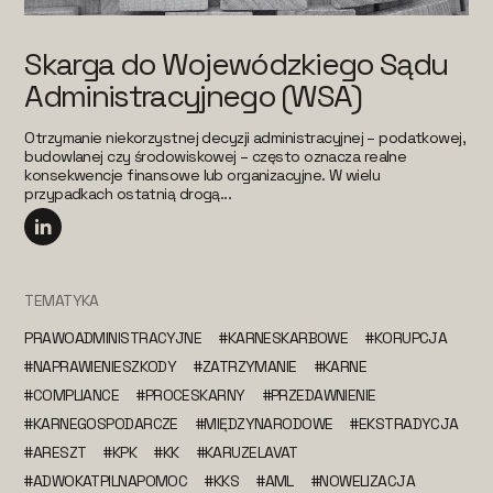
Skarga do Wojewódzkiego Sądu
Administracyjnego (WSA)
Otrzymanie niekorzystnej decyzji administracyjnej – podatkowej,
budowlanej czy środowiskowej – często oznacza realne
konsekwencje finansowe lub organizacyjne. W wielu
przypadkach ostatnią drogą...
TEMATYKA
PRAWOADMINISTRACYJNE
#KARNESKARBOWE
#KORUPCJA
#NAPRAWIENIESZKODY
#ZATRZYMANIE
#KARNE
#COMPLIANCE
#PROCESKARNY
#PRZEDAWNIENIE
#KARNEGOSPODARCZE
#MIĘDZYNARODOWE
#EKSTRADYCJA
#ARESZT
#KPK
#KK
#KARUZELAVAT
#ADWOKATPILNAPOMOC
#KKS
#AML
#NOWELIZACJA