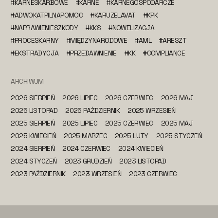
#KARNESKARBOWE
#KARNE
#KARNEGOSPODARCZE
#ADWOKATPILNAPOMOC
#KARUZELAVAT
#KPK
#NAPRAWIENIESZKODY
#KKS
#NOWELIZACJA
#PROCESKARNY
#MIĘDZYNARODOWE
#AML
#ARESZT
#EKSTRADYCJA
#PRZEDAWNIENIE
#KK
#COMPLIANCE
ARCHIWUM
2026 SIERPIEŃ
2026 LIPIEC
2026 CZERWIEC
2026 MAJ
2025 LISTOPAD
2025 PAŹDZIERNIK
2025 WRZESIEŃ
2025 SIERPIEŃ
2025 LIPIEC
2025 CZERWIEC
2025 MAJ
2025 KWIECIEŃ
2025 MARZEC
2025 LUTY
2025 STYCZEŃ
2024 SIERPIEŃ
2024 CZERWIEC
2024 KWIECIEŃ
2024 STYCZEŃ
2023 GRUDZIEŃ
2023 LISTOPAD
2023 PAŹDZIERNIK
2023 WRZESIEŃ
2023 CZERWIEC