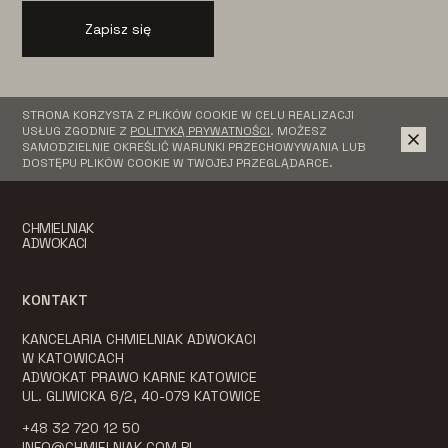
Zapisz się
STRONA KORZYSTA Z PLIKÓW COOKIE W CELU REALIZACJI
USŁUG ZGODNIE Z
POLITYKĄ PRYWATNOŚCI
. MOŻESZ
SAMODZIELNIE OKREŚLIĆ WARUNKI PRZECHOWYWANIA LUB
DOSTĘPU PLIKÓW COOKIE W TWOJEJ PRZEGLĄDARCE.
CHMIELNIAK
ADWOKACI
KONTAKT
KANCELARIA CHMIELNIAK ADWOKACI
W KATOWICACH
ADWOKAT PRAWO KARNE KATOWICE
UL. GLIWICKA 6/2, 40-079 KATOWICE
+48 32 720 12 50
INFO@CHMIELNIAK.COM.PL