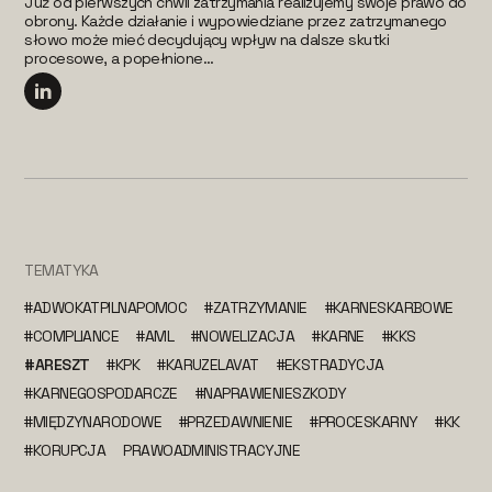
Już od pierwszych chwil zatrzymania realizujemy swoje prawo do
obrony. Każde działanie i wypowiedziane przez zatrzymanego
słowo może mieć decydujący wpływ na dalsze skutki
procesowe, a popełnione...
TEMATYKA
#ADWOKATPILNAPOMOC
#ZATRZYMANIE
#KARNESKARBOWE
#COMPLIANCE
#AML
#NOWELIZACJA
#KARNE
#KKS
#ARESZT
#KPK
#KARUZELAVAT
#EKSTRADYCJA
#KARNEGOSPODARCZE
#NAPRAWIENIESZKODY
#MIĘDZYNARODOWE
#PRZEDAWNIENIE
#PROCESKARNY
#KK
#KORUPCJA
PRAWOADMINISTRACYJNE