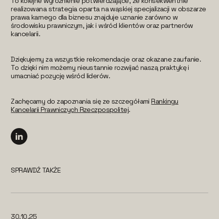
To kolejne wyróżnienie potwierdzające, że konsekwentnie
realizowana strategia oparta na wąskiej specjalizacji w obszarze
prawa karnego dla biznesu znajduje uznanie zarówno w
środowisku prawniczym, jak i wśród klientów oraz partnerów
kancelarii.
Dziękujemy za wszystkie rekomendacje oraz okazane zaufanie.
To dzięki nim możemy nieustannie rozwijać naszą praktykę i
umacniać pozycję wśród liderów.
Zachęcamy do zapoznania się ze szczegółami
Rankingu
Kancelarii Prawniczych Rzeczpospolitej
.
SPRAWDŹ TAKŻE
30.10.25