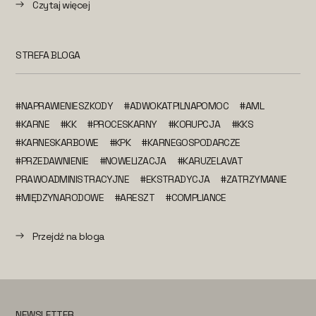
Czytaj więcej
STREFA BLOGA
#NAPRAWIENIESZKODY
#ADWOKATPILNAPOMOC
#AML
#KARNE
#KK
#PROCESKARNY
#KORUPCJA
#KKS
#KARNESKARBOWE
#KPK
#KARNEGOSPODARCZE
#PRZEDAWNIENIE
#NOWELIZACJA
#KARUZELAVAT
PRAWOADMINISTRACYJNE
#EKSTRADYCJA
#ZATRZYMANIE
#MIĘDZYNARODOWE
#ARESZT
#COMPLIANCE
Przejdź na bloga
NEWSLETTER