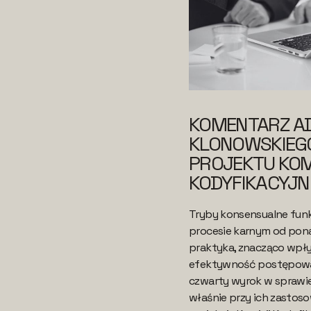
KOMENTARZ A
KLONOWSKIEG
PROJEKTU KOM
KODYFIKACYJN
Tryby konsensualne funk
procesie karnym od ponad
praktyka, znacząco wpły
efektywność postępowa
czwarty wyrok w sprawie
właśnie przy ich zastos