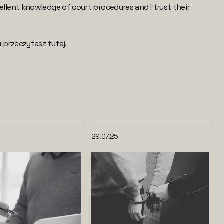
ellent knowledge of court procedures and I trust their
u przeczytasz
tutaj
.
29.07.25