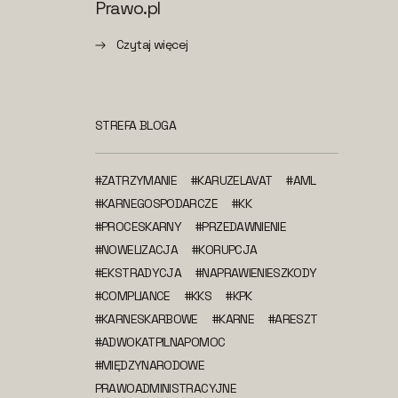
Prawo.pl
Czytaj więcej
STREFA BLOGA
#ZATRZYMANIE
#KARUZELAVAT
#AML
#KARNEGOSPODARCZE
#KK
#PROCESKARNY
#PRZEDAWNIENIE
#NOWELIZACJA
#KORUPCJA
#EKSTRADYCJA
#NAPRAWIENIESZKODY
#COMPLIANCE
#KKS
#KPK
#KARNESKARBOWE
#KARNE
#ARESZT
#ADWOKATPILNAPOMOC
#MIĘDZYNARODOWE
PRAWOADMINISTRACYJNE