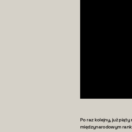
Po raz kolejny, już pią
międzynarodowym ranki