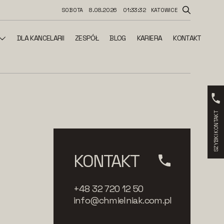
SOBOTA
8.08.2026
01:33:33
KATOWICE
DLA KANCELARII
ZESPÓŁ
BLOG
KARIERA
KONTAKT
SZYBKI KONTAKT
KONTAKT
+48 32 720 12 50
info@chmielniak.com.pl