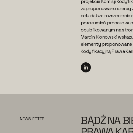
projekcie Komisji Kodyfi
zaproponowano szereg z
celu dalsze rozszerzenie
porozumień procesowych
opublikowanym na stron
Marcin Klonowski wskazu
elementy proponowane p
Kodyfikacyjną Prawa Kar
BĄDŹ NA B
NEWSLETTER
PRAWA KAR