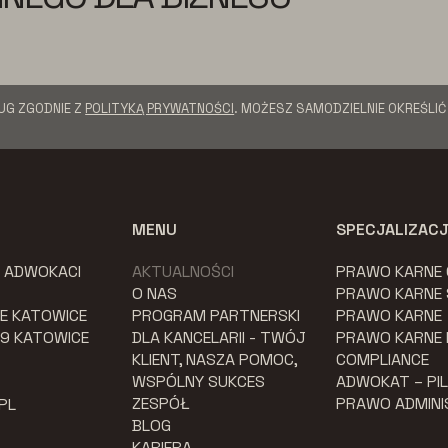
UG ZGODNIE Z
POLITYKĄ PRYWATNOŚCI
. MOŻESZ SAMODZIELNIE OKREŚLI
MENU
SPECJALIZAC
K ADWOKACI
AKTUALNOŚCI
PRAWO KARNE
O NAS
PRAWO KARNE
E KATOWICE
PROGRAM PARTNERSKI
PRAWO KARNE
079 KATOWICE
DLA KANCELARII - TWÓJ
PRAWO KARNE
KLIENT, NASZA POMOC,
COMPLIANCE
WSPÓLNY SUKCES
ADWOKAT – PI
ZESPÓŁ
PRAWO ADMIN
PL
BLOG
KARIERA