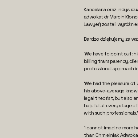
Kancelaria oraz indywidu
adwokat dr Marcin Klono
Lawyer) zostali wyróżnien
Bardzo dziękujemy za ws
‘We have to point out: h
billing transparency, cli
professional approach in 
‘We had the pleasure of 
his above-average knowle
legal theorist, but also 
helpful at every stage o
with such professionals.
‘I cannot imagine more h
than Chmielniak Adwokaci