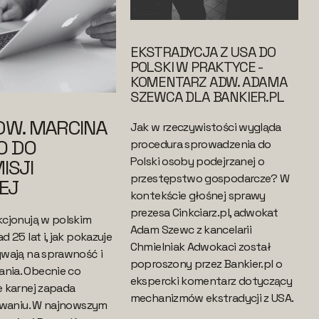
EKSTRADYCJA Z USA DO
POLSKI W PRAKTYCE -
KOMENTARZ ADW. ADAMA
SZEWCA DLA BANKIER.PL
DW. MARCINA
Jak w rzeczywistości wygląda
O DO
procedura sprowadzenia do
Polski osoby podejrzanej o
ISJI
przestępstwo gospodarcze? W
EJ
kontekście głośnej sprawy
prezesa Cinkciarz.pl, adwokat
cjonują w polskim
Adam Szewc z kancelarii
 25 lat i, jak pokazuje
Chmielniak Adwokaci został
wają na sprawność i
poproszony przez Bankier.pl o
nia. Obecnie co
ekspercki komentarz dotyczący
 karnej zapada
mechanizmów ekstradycji z USA.
owaniu. W najnowszym