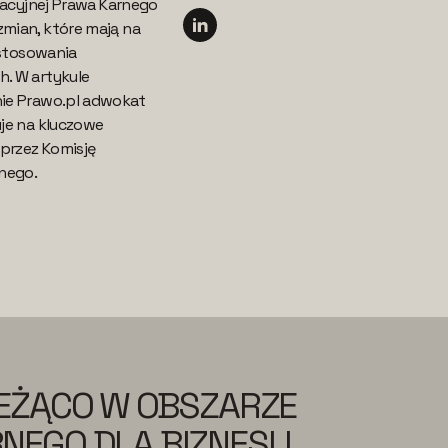
kacyjnej Prawa Karnego
mian, które mają na
 stosowania
. W artykule
ie Prawo.pl adwokat
je na kluczowe
rzez Komisję
nego.
IEŻĄCO W OBSZARZE
NEGO DLA BIZNESU