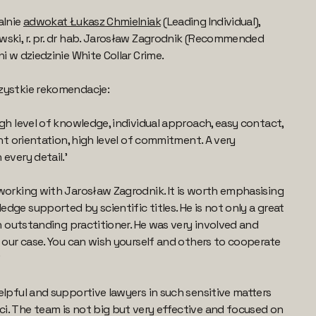
alnie
adwokat Łukasz Chmielniak
(Leading Individual),
wski, r. pr. dr hab. Jarosław Zagrodnik (Recommended
i w dziedzinie White Collar Crime.
zystkie rekomendacje:
igh level of knowledge, individual approach, easy contact,
ent orientation, high level of commitment. A very
every detail.’
working with Jarosław Zagrodnik. It is worth emphasising
dge supported by scientific titles. He is not only a great
an outstanding practitioner. He was very involved and
f our case. You can wish yourself and others to cooperate
’
elpful and supportive lawyers in such sensitive matters
. The team is not big but very effective and focused on