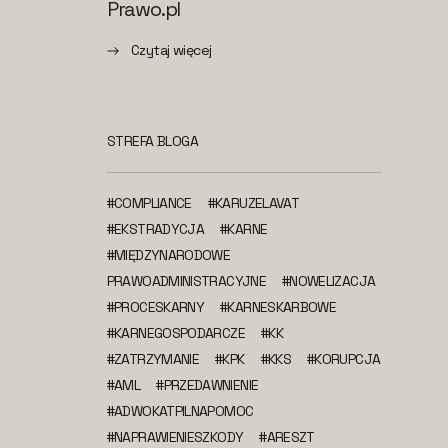
Prawo.pl
Czytaj więcej
STREFA BLOGA
#COMPLIANCE
#KARUZELAVAT
#EKSTRADYCJA
#KARNE
#MIĘDZYNARODOWE
PRAWOADMINISTRACYJNE
#NOWELIZACJA
#PROCESKARNY
#KARNESKARBOWE
#KARNEGOSPODARCZE
#KK
#ZATRZYMANIE
#KPK
#KKS
#KORUPCJA
#AML
#PRZEDAWNIENIE
#ADWOKATPILNAPOMOC
#NAPRAWIENIESZKODY
#ARESZT