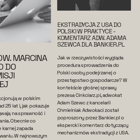
EKSTRADYCJA Z USA DO
POLSKI W PRAKTYCE -
KOMENTARZ ADW. ADAMA
SZEWCA DLA BANKIER.PL
DW. MARCINA
Jak w rzeczywistości wygląda
O DO
procedura sprowadzenia do
Polski osoby podejrzanej o
ISJI
przestępstwo gospodarcze? W
EJ
kontekście głośnej sprawy
prezesa Cinkciarz.pl, adwokat
cjonują w polskim
Adam Szewc z kancelarii
 25 lat i, jak pokazuje
Chmielniak Adwokaci został
wają na sprawność i
poproszony przez Bankier.pl o
nia. Obecnie co
ekspercki komentarz dotyczący
 karnej zapada
mechanizmów ekstradycji z USA.
owaniu. W najnowszym