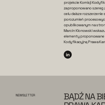
projekcie Komisji Kodyfi
zaproponowano szereg z
celu dalsze rozszerzenie
porozumień procesowych
opublikowanym na stron
Marcin Klonowski wskazu
elementy proponowane p
Kodyfikacyjną Prawa Kar
BĄDŹ NA B
NEWSLETTER