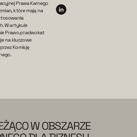
kacyjnej Prawa Karnego
mian, które mają na
 stosowania
. W artykule
ie Prawo.pl adwokat
je na kluczowe
rzez Komisję
nego.
IEŻĄCO W OBSZARZE