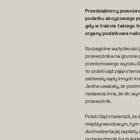
Przedsiębiorcy powszec
podatku akcyzowego pr
gdy w trakcie takiego 
organy podatkowe nalic
Szczególne wątpliwości 
przewoźnika na gruncie p
przełomowego wyroku Są
to polski sąd zajął stano
zabierały sądy innych kra
Jedne uważały, że podmi
nadawca. Inne, że do w
przewoźnik.
Polski Sąd stwierdził, ż
międzynarodowym, tym s
dochodzenia jej zapłaty
potwierdzenie brytyjskiej,