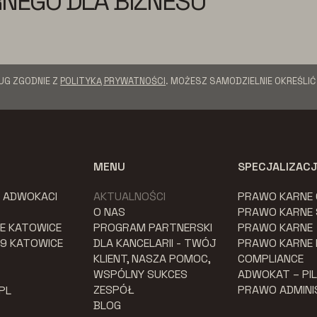
NEGO DLA BIZNESU
UG ZGODNIE Z
POLITYKĄ PRYWATNOŚCI
. MOŻESZ SAMODZIELNIE OKREŚLI
MENU
SPECJALIZAC
K ADWOKACI
AKTUALNOŚCI
PRAWO KARNE
O NAS
PRAWO KARNE
E KATOWICE
PROGRAM PARTNERSKI
PRAWO KARNE
079 KATOWICE
DLA KANCELARII - TWÓJ
PRAWO KARNE
KLIENT, NASZA POMOC,
COMPLIANCE
WSPÓLNY SUKCES
ADWOKAT – PI
ZESPÓŁ
PRAWO ADMIN
PL
BLOG