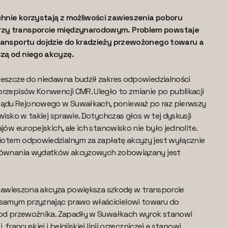
hnie korzystają z możliwości zawieszenia poboru
zy transporcie międzynarodowym. Problem powstaje
transportu dojdzie do kradzieży przewożonego towaru a
zą od niego akcyzę.
jeszcze do niedawna budził zakres odpowiedzialności
rzepisów Konwencji CMR. Uległo to zmianie po publikacji
du Rejonowego w Suwałkach, ponieważ po raz pierwszy
wisko w takiej sprawie. Dotychczas głos w tej dyskusji
jów europejskich, ale ich stanowisko nie było jednolite.
otem odpowiedzialnym za zapłatę akcyzy jest wyłącznie
yrównania wydatków akcyzowych zobowiązany jest
e zawieszona akcyza powiększa szkodę w transporcie
amym przyznając prawo właścicielowi towaru do
 od przewoźnika. Zapadły w Suwałkach wyrok stanowi
 francuskiej i belgijskiej linii orzeczniczej a stanowi