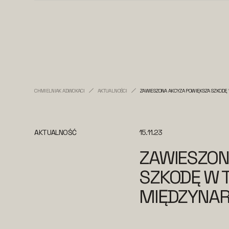
CHMIELNIAK ADWOKACI
AKTUALNOŚCI
ZAWIESZONA AKCYZA POWIĘKSZA SZKOD
AKTUALNOŚĆ
15.11.23
ZAWIESZON
SZKODĘ W 
MIĘDZYNA