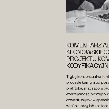
KOMENTARZ A
KLONOWSKIEG
PROJEKTU KOM
KODYFIKACYJN
Tryby konsensualne funk
procesie karnym od ponad
praktyka, znacząco wpły
efektywność postępowa
czwarty wyrok w sprawie
właśnie przy ich zastos