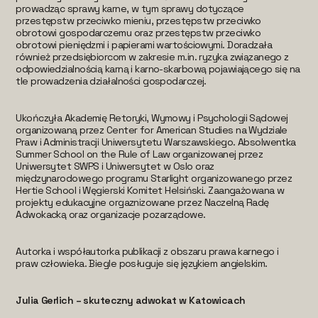
prowadząc sprawy karne, w tym sprawy dotyczące
przestępstw przeciwko mieniu, przestępstw przeciwko
obrotowi gospodarczemu oraz przestępstw przeciwko
obrotowi pieniędzmi i papierami wartościowymi. Doradzała
również przedsiębiorcom w zakresie m.in. ryzyka związanego z
odpowiedzialnością karną i karno-skarbową pojawiającego się na
tle prowadzenia działalności gospodarczej.
Ukończyła Akademię Retoryki, Wymowy i Psychologii Sądowej
organizowaną przez Center for American Studies na Wydziale
Praw i Administracji Uniwersytetu Warszawskiego. Absolwentka
Summer School on the Rule of Law organizowanej przez
Uniwersytet SWPS i Uniwersytet w Oslo oraz
międzynarodowego programu Starlight organizowanego przez
Hertie School i Węgierski Komitet Helsiński. Zaangażowana w
projekty edukacyjne orgaznizowane przez Naczelną Radę
Adwokacką oraz organizacje pozarządowe.
Autorka i współautorka publikacji z obszaru prawa karnego i
praw człowieka. Biegle posługuje się językiem angielskim.
Julia Gerlich – skuteczny adwokat w Katowicach