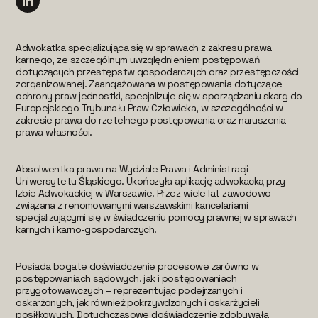
Adwokatka specjalizująca się w sprawach z zakresu prawa
karnego, ze szczególnym uwzględnieniem postępowań
dotyczących przestępstw gospodarczych oraz przestępczości
zorganizowanej. Zaangażowana w postępowania dotyczące
ochrony praw jednostki, specjalizuje się w sporządzaniu skarg do
Europejskiego Trybunału Praw Człowieka, w szczególności w
zakresie prawa do rzetelnego postępowania oraz naruszenia
prawa własności.
Absolwentka prawa na Wydziale Prawa i Administracji
Uniwersytetu Śląskiego. Ukończyła aplikację adwokacką przy
Izbie Adwokackiej w Warszawie. Przez wiele lat zawodowo
związana z renomowanymi warszawskimi kancelariami
specjalizującymi się w świadczeniu pomocy prawnej w sprawach
karnych i karno-gospodarczych.
Posiada bogate doświadczenie procesowe zarówno w
postępowaniach sądowych, jak i postępowaniach
przygotowawczych – reprezentując podejrzanych i
oskarżonych, jak również pokrzywdzonych i oskarżycieli
posiłkowych. Dotychczasowe doświadczenie zdobywała