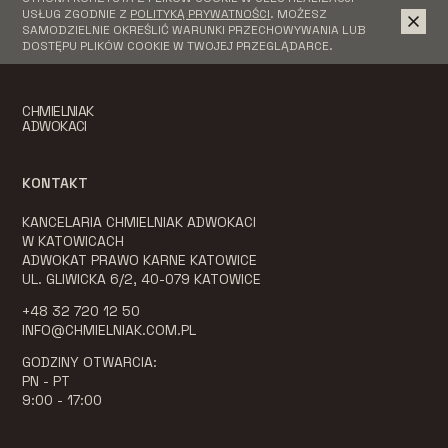
USŁUG ZGODNIE Z
POLITYKĄ PRYWATNOŚCI
. MOŻESZ
SAMODZIELNIE OKREŚLIĆ WARUNKI PRZECHOWYWANIA LUB
DOSTĘPU PLIKÓW COOKIE W TWOJEJ PRZEGLĄDARCE.
CHMIELNIAK
ADWOKACI
KONTAKT
KANCELARIA CHMIELNIAK ADWOKACI
W KATOWICACH
ADWOKAT PRAWO KARNE KATOWICE
UL. GLIWICKA 6/2, 40-079 KATOWICE
+48 32 720 12 50
INFO@CHMIELNIAK.COM.PL
GODZINY OTWARCIA:
PN - PT
9:00 - 17:00