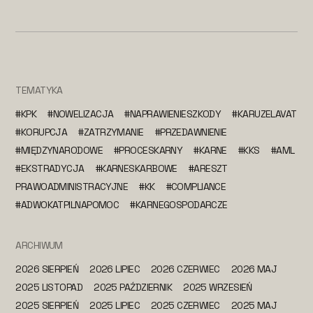
TEMATYKA
#KPK
#NOWELIZACJA
#NAPRAWIENIESZKODY
#KARUZELAVAT
#KORUPCJA
#ZATRZYMANIE
#PRZEDAWNIENIE
#MIĘDZYNARODOWE
#PROCESKARNY
#KARNE
#KKS
#AML
#EKSTRADYCJA
#KARNESKARBOWE
#ARESZT
PRAWOADMINISTRACYJNE
#KK
#COMPLIANCE
#ADWOKATPILNAPOMOC
#KARNEGOSPODARCZE
ARCHIWUM
2026 SIERPIEŃ
2026 LIPIEC
2026 CZERWIEC
2026 MAJ
2025 LISTOPAD
2025 PAŹDZIERNIK
2025 WRZESIEŃ
2025 SIERPIEŃ
2025 LIPIEC
2025 CZERWIEC
2025 MAJ