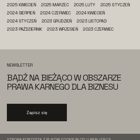
2025 KWIECIEŃ
2025 MARZEC
2025 LUTY
2025 STYCZEŃ
2024 SIERPIEŃ
2024 CZERWIEC
2024 KWIECIEŃ
2024 STYCZEŃ
2023 GRUDZIEŃ
2023 LISTOPAD
2023 PAŹDZIERNIK
2023 WRZESIEŃ
2023 CZERWIEC
NEWSLETTER
BĄDŹ NA BIEŻĄCO W OBSZARZE
PRAWA KARNEGO DLA BIZNESU
Zapisz się
STRONA KORZYSTA Z PLIKÓW COOKIE W CELU REALIZACJI