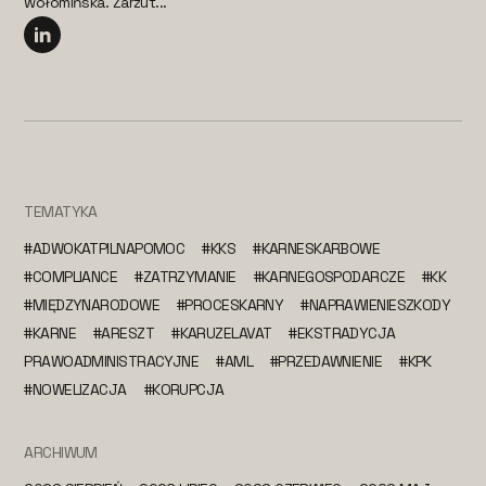
wołomińska. Zarzut...
TEMATYKA
#ADWOKATPILNAPOMOC
#KKS
#KARNESKARBOWE
#COMPLIANCE
#ZATRZYMANIE
#KARNEGOSPODARCZE
#KK
#MIĘDZYNARODOWE
#PROCESKARNY
#NAPRAWIENIESZKODY
#KARNE
#ARESZT
#KARUZELAVAT
#EKSTRADYCJA
PRAWOADMINISTRACYJNE
#AML
#PRZEDAWNIENIE
#KPK
#NOWELIZACJA
#KORUPCJA
ARCHIWUM