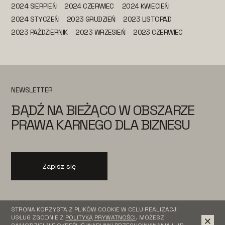
2024 SIERPIEŃ
2024 CZERWIEC
2024 KWIECIEŃ
2024 STYCZEŃ
2023 GRUDZIEŃ
2023 LISTOPAD
2023 PAŹDZIERNIK
2023 WRZESIEŃ
2023 CZERWIEC
NEWSLETTER
BĄDŹ NA BIEŻĄCO W OBSZARZE
PRAWA KARNEGO DLA BIZNESU
Zapisz się
STRONA KORZYSTA Z PLIKÓW COOKIE W CELU REALIZACJI
USŁUG ZGODNIE Z
POLITYKĄ PRYWATNOŚCI
. MOŻESZ