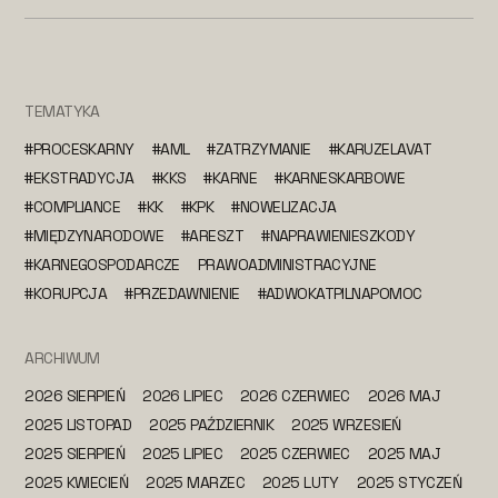
TEMATYKA
#PROCESKARNY
#AML
#ZATRZYMANIE
#KARUZELAVAT
#EKSTRADYCJA
#KKS
#KARNE
#KARNESKARBOWE
#COMPLIANCE
#KK
#KPK
#NOWELIZACJA
#MIĘDZYNARODOWE
#ARESZT
#NAPRAWIENIESZKODY
#KARNEGOSPODARCZE
PRAWOADMINISTRACYJNE
#KORUPCJA
#PRZEDAWNIENIE
#ADWOKATPILNAPOMOC
ARCHIWUM
2026 SIERPIEŃ
2026 LIPIEC
2026 CZERWIEC
2026 MAJ
2025 LISTOPAD
2025 PAŹDZIERNIK
2025 WRZESIEŃ
2025 SIERPIEŃ
2025 LIPIEC
2025 CZERWIEC
2025 MAJ
2025 KWIECIEŃ
2025 MARZEC
2025 LUTY
2025 STYCZEŃ