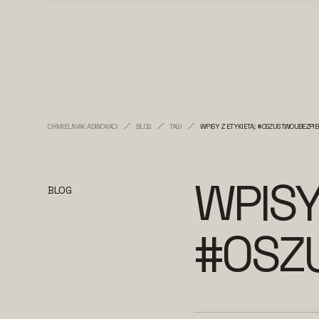
CHMIELNIAK ADWOKACI
BLOG
TAGI
WPISY Z ETYKIETĄ: #OSZUSTWOUBEZPI
WPISY
BLOG
#OSZ