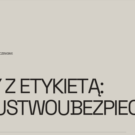
ECZENIOWE
 Z ETYKIETĄ:
USTWOUBEZPIE