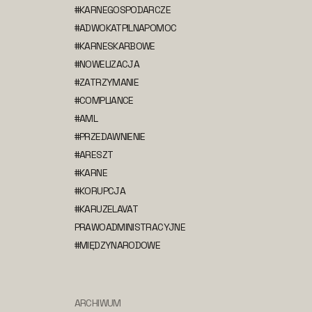
#KARNEGOSPODARCZE
#ADWOKATPILNAPOMOC
#KARNESKARBOWE
#NOWELIZACJA
#ZATRZYMANIE
#COMPLIANCE
#AML
#PRZEDAWNIENIE
#ARESZT
#KARNE
#KORUPCJA
#KARUZELAVAT
PRAWOADMINISTRACYJNE
#MIĘDZYNARODOWE
ARCHIWUM