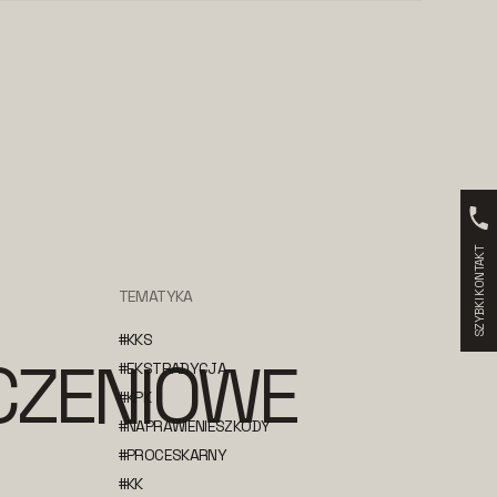
SZYBKI KONTAKT
TEMATYKA
#KKS
CZENIOWE
#EKSTRADYCJA
#KPK
#NAPRAWIENIESZKODY
#PROCESKARNY
#KK