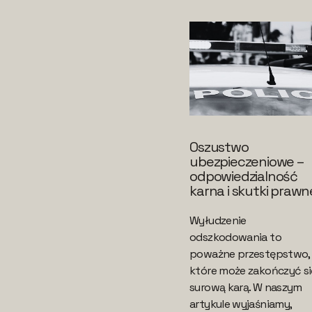
Oszustwo
ubezpieczeniowe –
odpowiedzialność
karna i skutki prawn
Wyłudzenie
odszkodowania to
poważne przestępstwo,
które może zakończyć si
surową karą. W naszym
artykule wyjaśniamy,