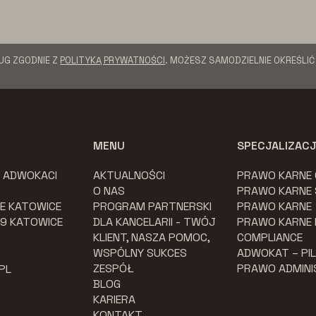
UG ZGODNIE Z
POLITYKĄ PRYWATNOŚCI
. MOŻESZ SAMODZIELNIE OKREŚLI
MENU
SPECJALIZAC
K ADWOKACI
AKTUALNOŚCI
PRAWO KARNE
O NAS
PRAWO KARNE
E KATOWICE
PROGRAM PARTNERSKI
PRAWO KARNE
079 KATOWICE
DLA KANCELARII - TWÓJ
PRAWO KARNE
KLIENT, NASZA POMOC,
COMPLIANCE
WSPÓLNY SUKCES
ADWOKAT – PI
ZESPÓŁ
PRAWO ADMIN
PL
BLOG
KARIERA
KONTAKT