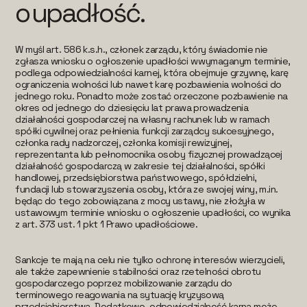
o upadłość.
W myśl art. 586 k.s.h., członek zarządu, który świadomie nie
zgłasza wniosku o ogłoszenie upadłości w wymaganym terminie,
podlega odpowiedzialności karnej, która obejmuje grzywnę, karę
ograniczenia wolności lub nawet karę pozbawienia wolności do
jednego roku. Ponadto może zostać orzeczone pozbawienie na
okres od jednego do dziesięciu lat prawa prowadzenia
działalności gospodarczej na własny rachunek lub w ramach
spółki cywilnej oraz pełnienia funkcji zarządcy sukcesyjnego,
członka rady nadzorczej, członka komisji rewizyjnej,
reprezentanta lub pełnomocnika osoby fizycznej prowadzącej
działalność gospodarczą w zakresie tej działalności, spółki
handlowej, przedsiębiorstwa państwowego, spółdzielni,
fundacji lub stowarzyszenia osoby, która ze swojej winy, m.in.
będąc do tego zobowiązana z mocy ustawy, nie złożyła w
ustawowym terminie wniosku o ogłoszenie upadłości, co wynika
z art. 373 ust. 1 pkt 1 Prawo upadłościowe.
Sankcje te mają na celu nie tylko ochronę interesów wierzycieli,
ale także zapewnienie stabilności oraz rzetelności obrotu
gospodarczego poprzez mobilizowanie zarządu do
terminowego reagowania na sytuację kryzysową
przedsiębiorstwa. Dodatkowo, odpowiedzialność karna może