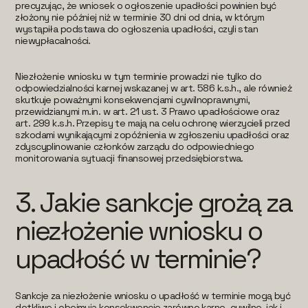
precyzując, że wniosek o ogłoszenie upadłości powinien być
złożony nie później niż w terminie 30 dni od dnia, w którym
wystąpiła podstawa do ogłoszenia upadłości, czyli stan
niewypłacalności.
Niezłożenie wniosku w tym terminie prowadzi nie tylko do
odpowiedzialności karnej wskazanej w art. 586 k.s.h., ale również
skutkuje poważnymi konsekwencjami cywilnoprawnymi,
przewidzianymi m.in. w art. 21 ust. 3 Prawo upadłościowe oraz
art. 299 k.s.h. Przepisy te mają na celu ochronę wierzycieli przed
szkodami wynikającymi z opóźnienia w zgłoszeniu upadłości oraz
zdyscyplinowanie członków zarządu do odpowiedniego
monitorowania sytuacji finansowej przedsiębiorstwa.
3.
Jakie sankcje grożą za
niezłożenie wniosku o
upadłość w terminie?
Sankcje za niezłożenie wniosku o upadłość w terminie mogą być
dotkliwe i obejmują konsekwencje zarówno karne, cywilne, jak i