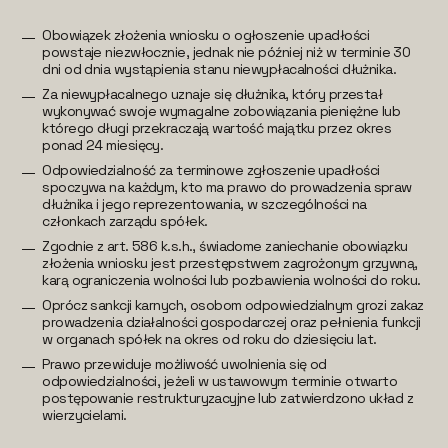
Obowiązek złożenia wniosku o ogłoszenie upadłości
powstaje niezwłocznie, jednak nie później niż w terminie 30
dni od dnia wystąpienia stanu niewypłacalności dłużnika.
Za niewypłacalnego uznaje się dłużnika, który przestał
wykonywać swoje wymagalne zobowiązania pieniężne lub
którego długi przekraczają wartość majątku przez okres
ponad 24 miesięcy.
Odpowiedzialność za terminowe zgłoszenie upadłości
spoczywa na każdym, kto ma prawo do prowadzenia spraw
dłużnika i jego reprezentowania, w szczególności na
członkach zarządu spółek.
Zgodnie z art. 586 k.s.h., świadome zaniechanie obowiązku
złożenia wniosku jest przestępstwem zagrożonym grzywną,
karą ograniczenia wolności lub pozbawienia wolności do roku.
Oprócz sankcji karnych, osobom odpowiedzialnym grozi zakaz
prowadzenia działalności gospodarczej oraz pełnienia funkcji
w organach spółek na okres od roku do dziesięciu lat.
Prawo przewiduje możliwość uwolnienia się od
odpowiedzialności, jeżeli w ustawowym terminie otwarto
postępowanie restrukturyzacyjne lub zatwierdzono układ z
wierzycielami.