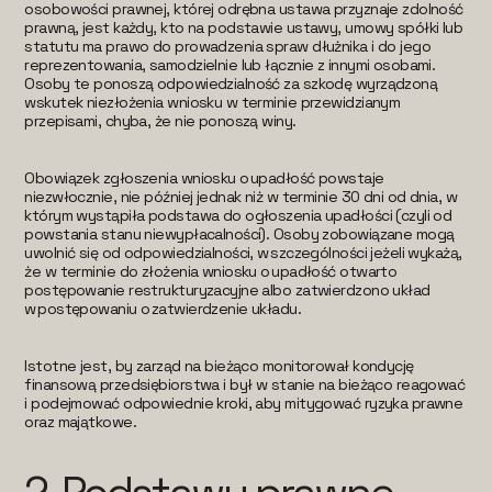
osobowości prawnej, której odrębna ustawa przyznaje zdolność
prawną, jest każdy, kto na podstawie ustawy, umowy spółki lub
statutu ma prawo do prowadzenia spraw dłużnika i do jego
reprezentowania, samodzielnie lub łącznie z innymi osobami.
Osoby te ponoszą odpowiedzialność za szkodę wyrządzoną
wskutek niezłożenia wniosku w terminie przewidzianym
przepisami, chyba, że nie ponoszą winy.
Obowiązek zgłoszenia wniosku o upadłość powstaje
niezwłocznie, nie później jednak niż w terminie 30 dni od dnia, w
którym wystąpiła podstawa do ogłoszenia upadłości (czyli od
powstania stanu niewypłacalności). Osoby zobowiązane mogą
uwolnić się od odpowiedzialności, w szczególności jeżeli wykażą,
że w terminie do złożenia wniosku o upadłość otwarto
postępowanie restrukturyzacyjne albo zatwierdzono układ
w postępowaniu o zatwierdzenie układu.
Istotne jest, by zarząd na bieżąco monitorował kondycję
finansową przedsiębiorstwa i był w stanie na bieżąco reagować
i podejmować odpowiednie kroki, aby mitygować ryzyka prawne
oraz majątkowe.