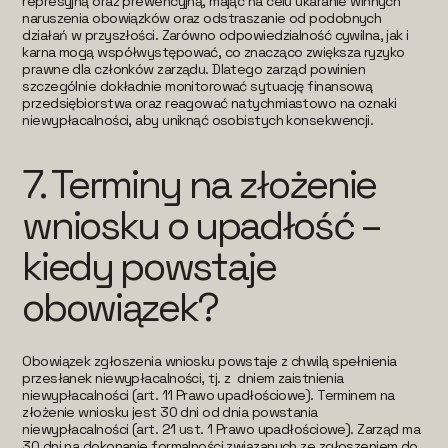
represyjną oraz prewencyjną, mając na celu ukaranie winnych
naruszenia obowiązków oraz odstraszanie od podobnych
działań w przyszłości. Zarówno odpowiedzialność cywilna, jak i
karna mogą współwystępować, co znacząco zwiększa ryzyko
prawne dla członków zarządu. Dlatego zarząd powinien
szczególnie dokładnie monitorować sytuację finansową
przedsiębiorstwa oraz reagować natychmiastowo na oznaki
niewypłacalności, aby uniknąć osobistych konsekwencji.
7.
Terminy na złożenie
wniosku o upadłość –
kiedy powstaje
obowiązek?
Obowiązek zgłoszenia wniosku powstaje z chwilą spełnienia
przesłanek niewypłacalności, tj. z dniem zaistnienia
niewypłacalności (art. 11 Prawo upadłościowe). Terminem na
złożenie wniosku jest 30 dni od dnia powstania
niewypłacalności (art. 21 ust. 1 Prawo upadłościowe). Zarząd ma
30 dni na dokonanie formalności związanych ze zgłoszeniem do