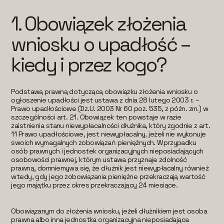
1.
Obowiązek złożenia
wniosku o upadłość –
kiedy i przez kogo?
Podstawą prawną dotyczącą obowiązku złożenia wniosku o
ogłoszenie upadłości jest ustawa z dnia 28 lutego 2003 r. –
Prawo upadłościowe (Dz.U. 2003 Nr 60 poz. 535, z późn. zm.) w
szczególności art. 21. Obowiązek ten powstaje w razie
zaistnienia stanu niewypłacalności dłużnika, który zgodnie z art.
11 Prawo upadłościowe, jest niewypłacalny, jeżeli nie wykonuje
swoich wymagalnych zobowiązań pieniężnych. W przypadku
osób prawnych i jednostek organizacyjnych nieposiadających
osobowości prawnej, którym ustawa przyznaje zdolność
prawną, domniemywa się, że dłużnik jest niewypłacalny również
wtedy, gdy jego zobowiązania pieniężne przekraczają wartość
jego majątku przez okres przekraczający 24 miesiące.
Obowiązanym do złożenia wniosku, jeżeli dłużnikiem jest osoba
prawna albo inna jednostka organizacyjna nieposiadająca