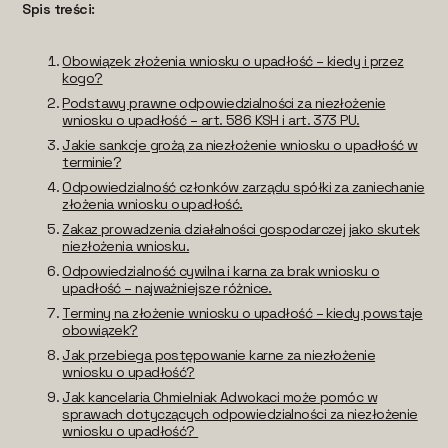
Spis treści:
Obowiązek złożenia wniosku o upadłość – kiedy i przez
kogo?
Podstawy prawne odpowiedzialności za niezłożenie
wniosku o upadłość – art. 586 KSH i art. 373 PU.
Jakie sankcje grożą za niezłożenie wniosku o upadłość w
terminie?
Odpowiedzialność członków zarządu spółki za zaniechanie
złożenia wniosku o upadłość.
Zakaz prowadzenia działalności gospodarczej jako skutek
niezłożenia wniosku.
Odpowiedzialność cywilna i karna za brak wniosku o
upadłość – najważniejsze różnice.
Terminy na złożenie wniosku o upadłość – kiedy powstaje
obowiązek?
Jak przebiega postępowanie karne za niezłożenie
wniosku o upadłość?
Jak kancelaria Chmielniak Adwokaci może pomóc w
sprawach dotyczących odpowiedzialności za niezłożenie
wniosku o upadłość?