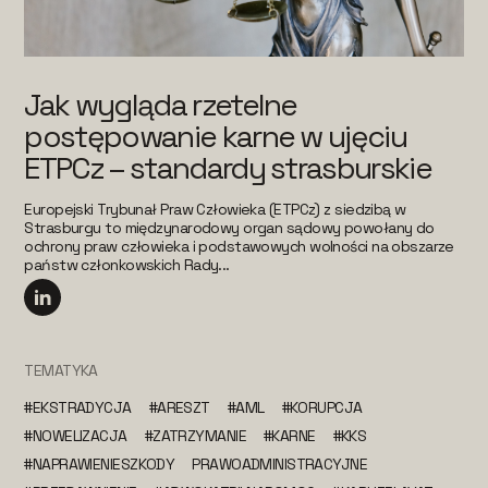
Jak wygląda rzetelne
postępowanie karne w ujęciu
ETPCz – standardy strasburskie
Europejski Trybunał Praw Człowieka (ETPCz) z siedzibą w
Strasburgu to międzynarodowy organ sądowy powołany do
ochrony praw człowieka i podstawowych wolności na obszarze
państw członkowskich Rady...
TEMATYKA
#EKSTRADYCJA
#ARESZT
#AML
#KORUPCJA
#NOWELIZACJA
#ZATRZYMANIE
#KARNE
#KKS
#NAPRAWIENIESZKODY
PRAWOADMINISTRACYJNE