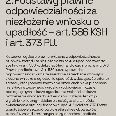
2.
Podstawy prawne
odpowiedzialności za
niezłożenie wniosku o
upadłość – art. 586 KSH
i art. 373 PU.
Kluczowe regulacje prawne związane z odpowiedzialnością
członków zarządu za niezłożenie wniosku o upadłość zawarte
zostały w art. 586 kodeksu spółek handlowych oraz w art. 373
Prawo upadłościowe. Art. 586 k.s.h. wprowadza
odpowiedzialność karną za świadome zaniedbanie obowiązku
złożenia wniosku o ogłoszenie upadłości, wskazując, że członek
zarządu, który pomimo zaistnienia przesłanek niewypłacalności
nie składa stosownego wniosku w odpowiednim czasie,
podlega grzywnie, karze ograniczenia wolności lub karze
pozbawienia wolności do jednego roku. Przepis ten czyni
wyraźnie koniecznym działanie z należytą starannością i
świadomością sytuacji finansowej spółki. Z kolei art. 373 Prawo
upadłościowe szczegółowo określa zakres obowiązków
członków zarządu związanych ze zgłoszeniem upadłości,